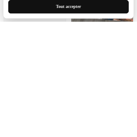
J'adore le style et la taille
Tout accepter
de ce tapis. C'est parfait
pour cet espace.
Manon Agard
Je recommanderai votre
produit
Impression de haute
qualité et joli petit tapis.
J'étendrai le tapis dans peu
d'espace pour que mes
enfants puissent jouer, quel
cadeau !
Fagiano
Ce tapis est incroyable.
Les lignes du motif sont
exactement comme
décrites. Livraison rapide