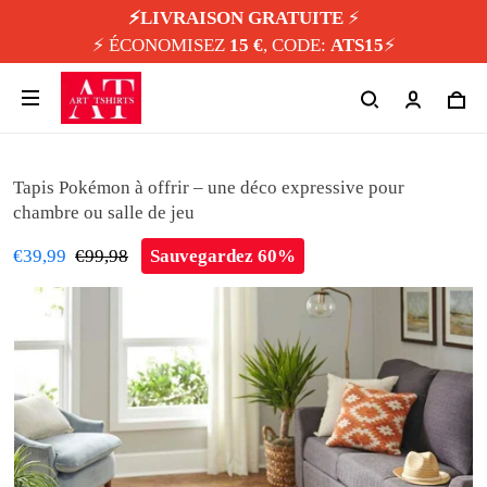
⚡️LIVRAISON GRATUITE
⚡️
⚡️ ÉCONOMISEZ
15 €
, CODE:
ATS15
⚡️
Tapis Pokémon à offrir – une déco expressive pour
chambre ou salle de jeu
€39,99
€99,98
Sauvegardez 60%