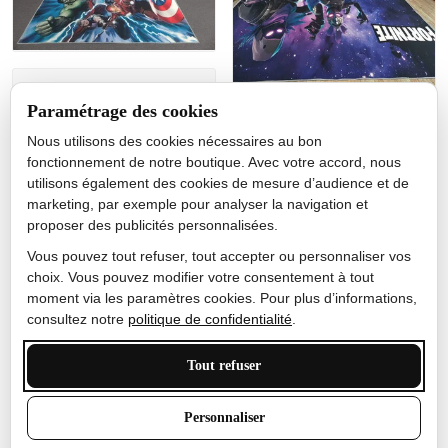
Jérôme lemaire
Paramétrage des cookies
Gutes Produkt
Nous utilisons des cookies nécessaires au bon
Nicole Camacho
fonctionnement de notre boutique. Avec votre accord, nous
utilisons également des cookies de mesure d’audience et de
Très bien
marketing, par exemple pour analyser la navigation et
Je ne m'attendais pas à ce
proposer des publicités personnalisées.
que le tapis ait un si bel
effet de couleur, l'encre est
Vous pouvez tout refuser, tout accepter ou personnaliser vos
très bonne, le tapis est
choix. Vous pouvez modifier votre consentement à tout
épais et doux, mon fils
moment via les paramètres cookies. Pour plus d’informations,
sera très excité
consultez notre
politique de confidentialité
.
Tout refuser
Anthony Trevalinet
Personnaliser