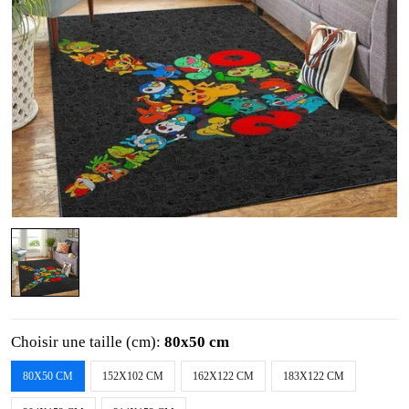
Choisir une taille (cm):
80x50 cm
80X50 CM
152X102 CM
162X122 CM
183X122 CM