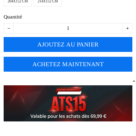
204X152 CM
214X152 CM
Quantité
AJOUTEZ AU PANIER
ACHETEZ MAINTENANT