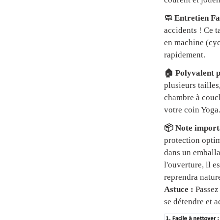
🧼 Entretien Fa
accidents ! Ce t
en machine (cycl
rapidement.
🏠 Polyvalent p
plusieurs tailles
chambre à couch
votre coin Yoga
📦 Note importa
protection optim
dans un emball
l'ouverture, il 
reprendra natur
Astuce :
Passez 
se détendre et a