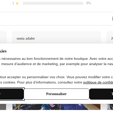
1
0%
sonia adalet
J
kies
Je
Le tapis est exactement comme sur la photo et en très
G
bon état doux
s nécessaires au bon fonctionnement de notre boutique. Avec votre acco
 mesure d’audience et de marketing, par exemple pour analyser la nav
 tout accepter ou personnaliser vos choix. Vous pouvez modifier votre 
 cookies. Pour plus d’informations, consultez notre
politique de confide
r
Personnaliser