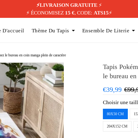
⚡️LIVRAISON GRATUITE
⚡️
⚡️ ÉCONOMISEZ
15 €
, CODE:
ATS15
⚡️
 D'accueil
Thème Du Tapis
Ensemble De Literie
z le bureau en coin manga plein de caractère
Tapis Pokém
le bureau en
€39,99
€99,
Choisir une tail
80X50 CM
15
204X152 CM