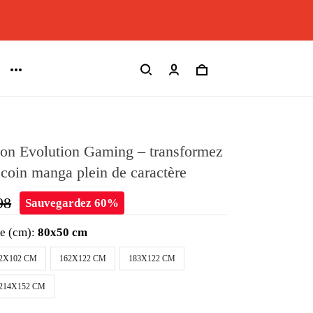
on Evolution Gaming – transformez
 coin manga plein de caractère
98
Sauvegardez 60%
le (cm):
80x50 cm
2X102 CM
162X122 CM
183X122 CM
214X152 CM