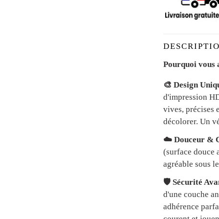
DESCRIPTIO
Pourquoi vous a
🎨 Design Uniq
d'impression HD 
vives, précises 
décolorer. Un vé
☁️ Douceur & C
(surface douce a
agréable sous le
🛡️ Sécurité Av
d'une couche an
adhérence parfai
courent et jouen