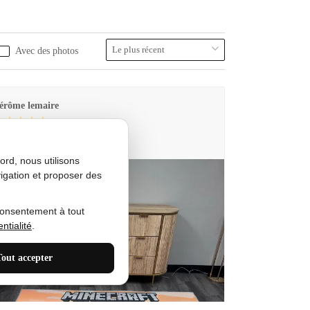
Avec des photos
érôme lemaire
utes Produkt
rd, nous utilisons
igation et proposer des
consentement à tout
ntialité
.
Tout accepter