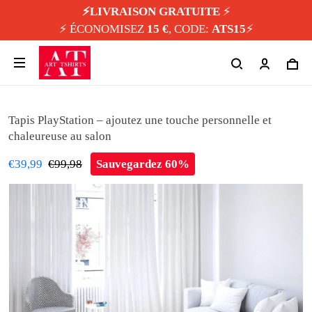
⚡️LIVRAISON GRATUITE
⚡️
⚡️ ÉCONOMISEZ
15 €
, CODE:
ATS15
⚡️
Tapis PlayStation – ajoutez une touche personnelle et
chaleureuse au salon
€39,99
€99,98
Sauvegardez 60%