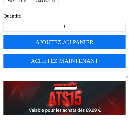
204X152 CM
214X152 CM
Quantité
AJOUTEZ AU PANIER
ACHETEZ MAINTENANT