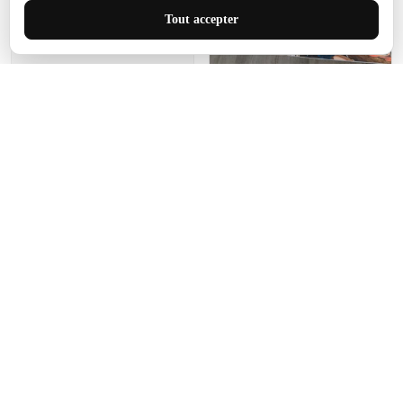
J'adore le style et la taille
Tout accepter
de ce tapis. C'est parfait
pour cet espace.
Manon Agard
Je recommanderai votre
produit
Impression de haute
qualité et joli petit tapis.
J'étendrai le tapis dans peu
d'espace pour que mes
enfants puissent jouer, quel
cadeau !
Fagiano
Ce tapis est incroyable.
Les lignes du motif sont
exactement comme
décrites. Livraison rapide