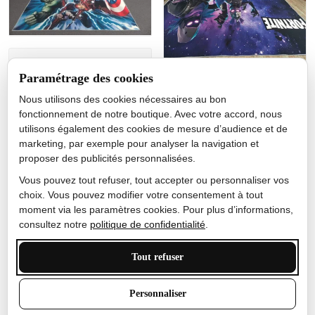
Jérôme lemaire
Paramétrage des cookies
Gutes Produkt
Nous utilisons des cookies nécessaires au bon
Nicole Camacho
fonctionnement de notre boutique. Avec votre accord, nous
utilisons également des cookies de mesure d’audience et de
Très bien
marketing, par exemple pour analyser la navigation et
Je ne m'attendais pas à ce
proposer des publicités personnalisées.
que le tapis ait un si bel
effet de couleur, l'encre est
Vous pouvez tout refuser, tout accepter ou personnaliser vos
très bonne, le tapis est
choix. Vous pouvez modifier votre consentement à tout
épais et doux, mon fils
moment via les paramètres cookies. Pour plus d’informations,
sera très excité
consultez notre
politique de confidentialité
.
Tout refuser
Anthony Trevalinet
Personnaliser