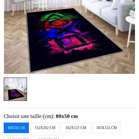
Choisir une taille (cm):
80x50 cm
80X50 CM
152X102 CM
162X122 CM
183X122 CM