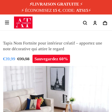
⚡️LIVRAISON GRATUITE
⚡️
⚡️ ÉCONOMISEZ
15 €
, CODE:
ATS15
⚡️
Tapis Nom Fortnite pour intérieur créatif – apportez une
note décorative qui attire le regard
€39,99
€99,98
Sauvegardez 60%