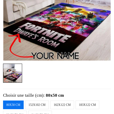
Choisir une taille (cm):
80x50 cm
80X50 CM
152X102 CM
162X122 CM
183X122 CM