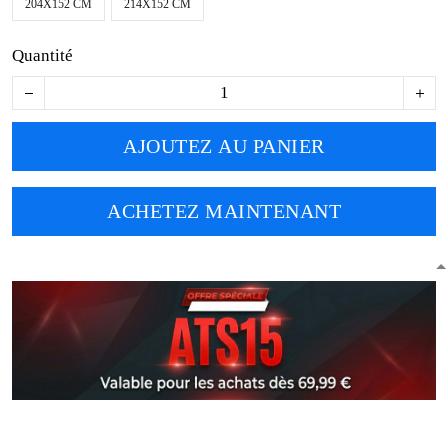
204X152 CM
214X152 CM
Quantité
AJOUTEZ AU PANIER
ACHETEZ MAINTENANT