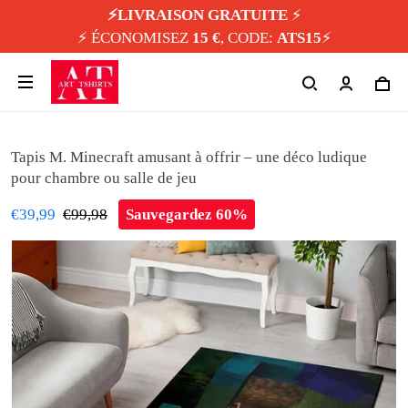
⚡️LIVRAISON GRATUITE
⚡️
⚡️ ÉCONOMISEZ
15 €
, CODE:
ATS15
⚡️
Tapis M. Minecraft amusant à offrir – une déco ludique
pour chambre ou salle de jeu
€39,99
€99,98
Sauvegardez 60%