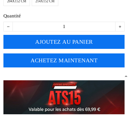
204X152 CM
214X152 CM
Quantité
AJOUTEZ AU PANIER
ACHETEZ MAINTENANT