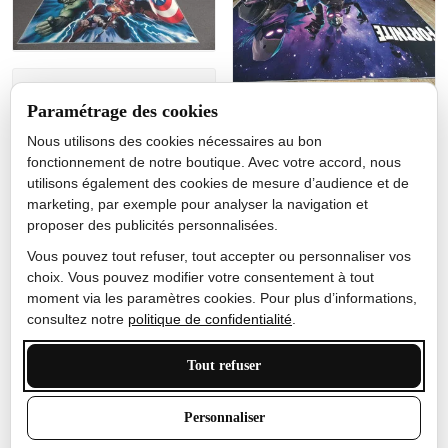
Jérôme lemaire
Paramétrage des cookies
Gutes Produkt
Nous utilisons des cookies nécessaires au bon
Nicole Camacho
fonctionnement de notre boutique. Avec votre accord, nous
utilisons également des cookies de mesure d’audience et de
Très bien
marketing, par exemple pour analyser la navigation et
Je ne m'attendais pas à ce
proposer des publicités personnalisées.
que le tapis ait un si bel
effet de couleur, l'encre est
Vous pouvez tout refuser, tout accepter ou personnaliser vos
très bonne, le tapis est
choix. Vous pouvez modifier votre consentement à tout
épais et doux, mon fils
moment via les paramètres cookies. Pour plus d’informations,
sera très excité
consultez notre
politique de confidentialité
.
Tout refuser
Anthony Trevalinet
Personnaliser