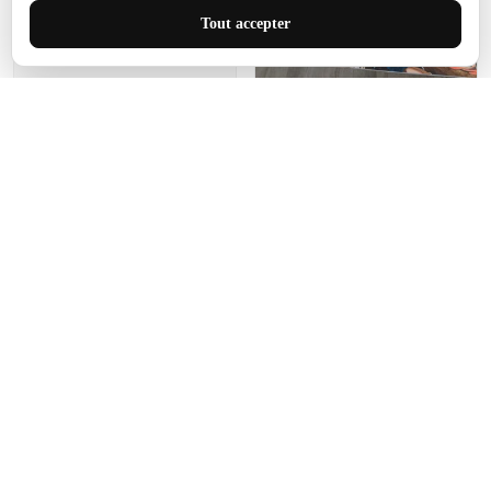
J'adore le style et la taille
Tout accepter
de ce tapis. C'est parfait
pour cet espace.
Manon Agard
Je recommanderai votre
produit
Impression de haute
qualité et joli petit tapis.
J'étendrai le tapis dans peu
d'espace pour que mes
enfants puissent jouer, quel
cadeau !
Fagiano
Ce tapis est incroyable.
Les lignes du motif sont
exactement comme
décrites. Livraison rapide