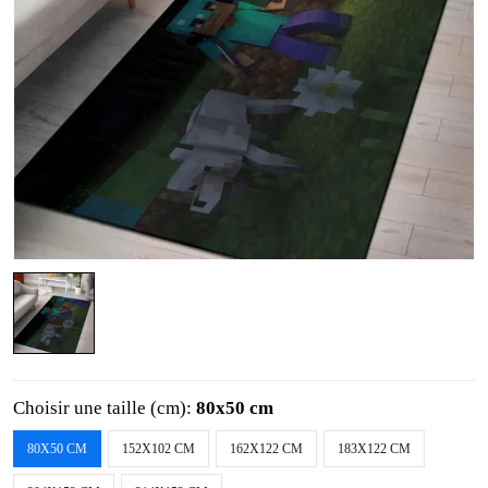
Choisir une taille (cm):
80x50 cm
80X50 CM
152X102 CM
162X122 CM
183X122 CM