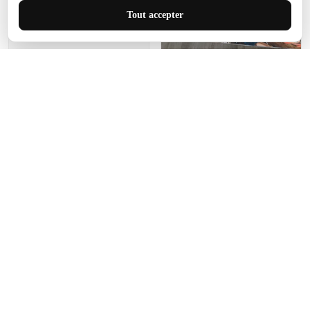
J'adore le style et la taille
Tout accepter
de ce tapis. C'est parfait
pour cet espace.
Manon Agard
Je recommanderai votre
produit
Impression de haute
qualité et joli petit tapis.
J'étendrai le tapis dans peu
d'espace pour que mes
enfants puissent jouer, quel
cadeau !
Fagiano
Ce tapis est incroyable.
Les lignes du motif sont
exactement comme
décrites. Livraison rapide