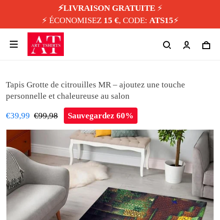
⚡️LIVRAISON GRATUITE
⚡️
⚡️ ÉCONOMISEZ
15 €
, CODE:
ATS15
⚡️
Tapis Grotte de citrouilles MR – ajoutez une touche
personnelle et chaleureuse au salon
€39,99
€99,98
Sauvegardez 60%