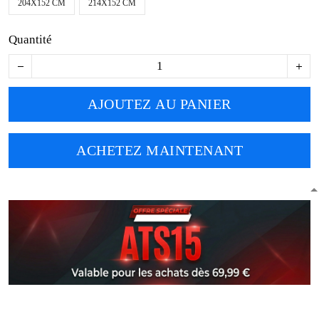
204X152 CM
214X152 CM
Quantité
AJOUTEZ AU PANIER
ACHETEZ MAINTENANT