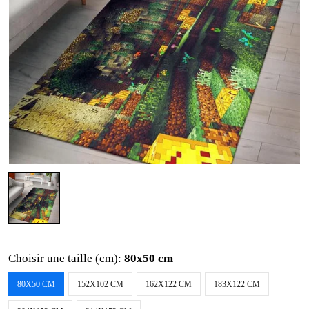
Choisir une taille (cm):
80x50 cm
80X50 CM
152X102 CM
162X122 CM
183X122 CM