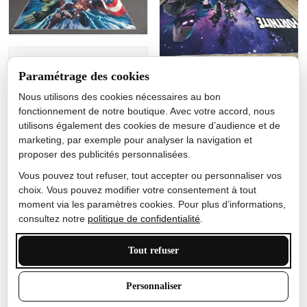
Jérôme lemaire
Paramétrage des cookies
Gutes Produkt
Nous utilisons des cookies nécessaires au bon
Nicole Camacho
fonctionnement de notre boutique. Avec votre accord, nous
utilisons également des cookies de mesure d’audience et de
Très bien
marketing, par exemple pour analyser la navigation et
Je ne m'attendais pas à ce
proposer des publicités personnalisées.
que le tapis ait un si bel
effet de couleur, l'encre est
Vous pouvez tout refuser, tout accepter ou personnaliser vos
très bonne, le tapis est
choix. Vous pouvez modifier votre consentement à tout
épais et doux, mon fils
moment via les paramètres cookies. Pour plus d’informations,
sera très excité
consultez notre
politique de confidentialité
.
Tout refuser
Anthony Trevalinet
Personnaliser