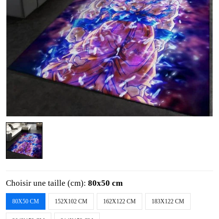
Choisir une taille (cm):
80x50 cm
80X50 CM
152X102 CM
162X122 CM
183X122 CM