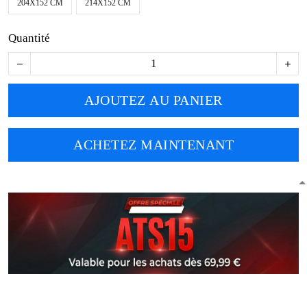
204X152 CM
214X152 CM
Quantité
AJOUTEZ AU PANIER
ACHETEZ MAINTENANT