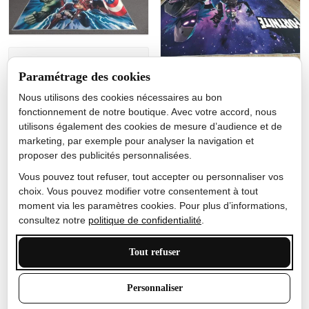
Jérôme lemaire
Paramétrage des cookies
Gutes Produkt
Nous utilisons des cookies nécessaires au bon
Nicole Camacho
fonctionnement de notre boutique. Avec votre accord, nous
utilisons également des cookies de mesure d’audience et de
Très bien
marketing, par exemple pour analyser la navigation et
Je ne m'attendais pas à ce
proposer des publicités personnalisées.
que le tapis ait un si bel
effet de couleur, l'encre est
Vous pouvez tout refuser, tout accepter ou personnaliser vos
très bonne, le tapis est
choix. Vous pouvez modifier votre consentement à tout
épais et doux, mon fils
moment via les paramètres cookies. Pour plus d’informations,
sera très excité
consultez notre
politique de confidentialité
.
Tout refuser
Anthony Trevalinet
Personnaliser