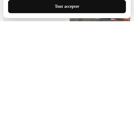
J'adore le style et la taille
Tout accepter
de ce tapis. C'est parfait
pour cet espace.
Manon Agard
Je recommanderai votre
produit
Impression de haute
qualité et joli petit tapis.
J'étendrai le tapis dans peu
d'espace pour que mes
enfants puissent jouer, quel
cadeau !
Fagiano
Ce tapis est incroyable.
Les lignes du motif sont
exactement comme
décrites. Livraison rapide