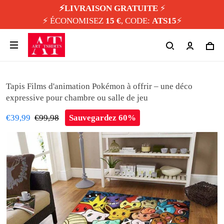
⚡️LIVRAISON GRATUITE
⚡️
⚡️ ÉCONOMISEZ
15 €
, CODE:
ATS15
⚡️
Tapis Films d'animation Pokémon à offrir – une déco
expressive pour chambre ou salle de jeu
€39,99
€99,98
Sauvegardez 60%