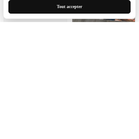
J'adore le style et la taille
Tout accepter
de ce tapis. C'est parfait
pour cet espace.
Manon Agard
Je recommanderai votre
produit
Impression de haute
qualité et joli petit tapis.
J'étendrai le tapis dans peu
d'espace pour que mes
enfants puissent jouer, quel
cadeau !
Fagiano
Ce tapis est incroyable.
Les lignes du motif sont
exactement comme
décrites. Livraison rapide