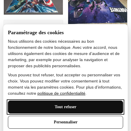
Jérôme lemaire
Paramétrage des cookies
Gutes Produkt
Nous utilisons des cookies nécessaires au bon
Nicole Camacho
fonctionnement de notre boutique. Avec votre accord, nous
utilisons également des cookies de mesure d’audience et de
Très bien
marketing, par exemple pour analyser la navigation et
Je ne m'attendais pas à ce
proposer des publicités personnalisées.
que le tapis ait un si bel
effet de couleur, l'encre est
Vous pouvez tout refuser, tout accepter ou personnaliser vos
très bonne, le tapis est
choix. Vous pouvez modifier votre consentement à tout
épais et doux, mon fils
moment via les paramètres cookies. Pour plus d’informations,
sera très excité
consultez notre
politique de confidentialité
.
Tout refuser
Anthony Trevalinet
Personnaliser