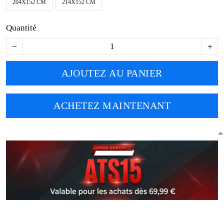
204X152 CM
214X152 CM
Quantité
AJOUTEZ AU PANIER
ACHETEZ MAINTENANT