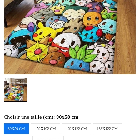
Choisir une taille (cm):
80x50 cm
80X50 CM
152X102 CM
162X122 CM
183X122 CM