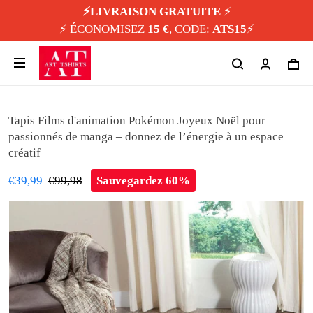
⚡️LIVRAISON GRATUITE
⚡️
⚡️ ÉCONOMISEZ
15 €
, CODE:
ATS15
⚡️
Tapis Films d'animation Pokémon Joyeux Noël pour
passionnés de manga – donnez de l’énergie à un espace
créatif
€39,99
€99,98
Sauvegardez 60%