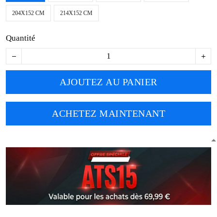
204X152 CM
214X152 CM
Quantité
AJOUTEZ AU PANIER
ACHETEZ MAINTENANT