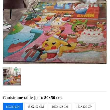
Choisir une taille (cm):
80x50 cm
80X50 CM
152X102 CM
162X122 CM
183X122 CM