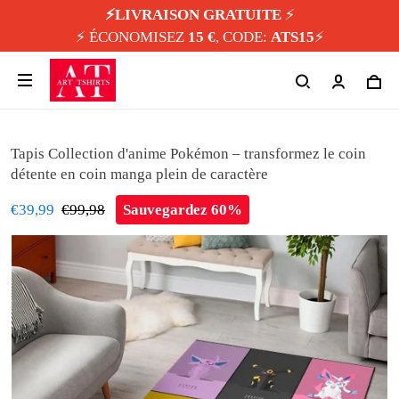
⚡️LIVRAISON GRATUITE
⚡️
⚡️ ÉCONOMISEZ
15 €
, CODE:
ATS15
⚡️
Tapis Collection d'anime Pokémon – transformez le coin
détente en coin manga plein de caractère
€39,99
€99,98
Sauvegardez 60%