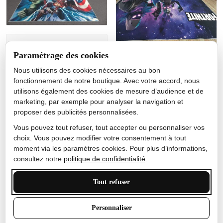
Jérôme lemaire
Paramétrage des cookies
Gutes Produkt
Nous utilisons des cookies nécessaires au bon
Nicole Camacho
fonctionnement de notre boutique. Avec votre accord, nous
utilisons également des cookies de mesure d’audience et de
Très bien
marketing, par exemple pour analyser la navigation et
Je ne m'attendais pas à ce
proposer des publicités personnalisées.
que le tapis ait un si bel
effet de couleur, l'encre est
Vous pouvez tout refuser, tout accepter ou personnaliser vos
très bonne, le tapis est
choix. Vous pouvez modifier votre consentement à tout
épais et doux, mon fils
moment via les paramètres cookies. Pour plus d’informations,
sera très excité
consultez notre
politique de confidentialité
.
Tout refuser
Anthony Trevalinet
Personnaliser