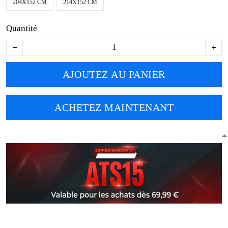
204X152 CM
214X152 CM
Quantité
AJOUTEZ AU PANIER
ACHETEZ MAINTENANT