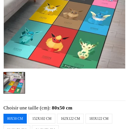
Choisir une taille (cm):
80x50 cm
80X50 CM
152X102 CM
162X122 CM
183X122 CM