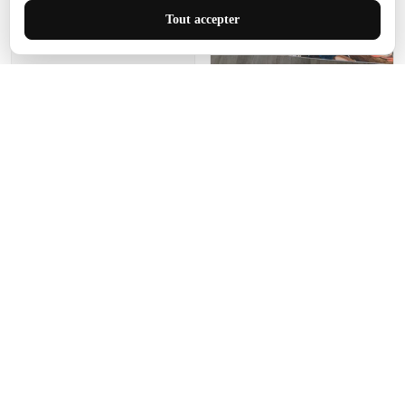
J'adore le style et la taille
Tout accepter
de ce tapis. C'est parfait
pour cet espace.
Manon Agard
Je recommanderai votre
produit
Impression de haute
qualité et joli petit tapis.
J'étendrai le tapis dans peu
d'espace pour que mes
enfants puissent jouer, quel
cadeau !
Fagiano
Ce tapis est incroyable.
Les lignes du motif sont
exactement comme
décrites. Livraison rapide