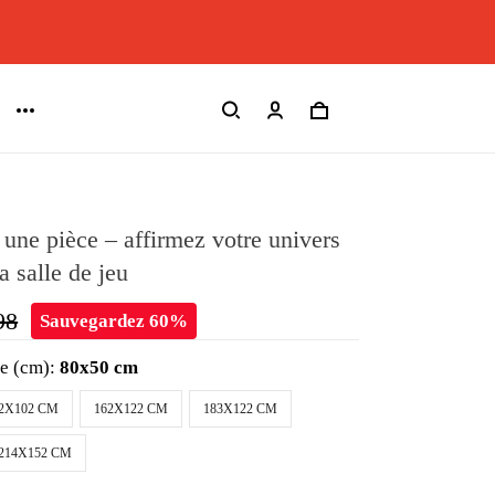
une pièce – affirmez votre univers
a salle de jeu
98
Sauvegardez 60%
le (cm):
80x50 cm
2X102 CM
162X122 CM
183X122 CM
214X152 CM