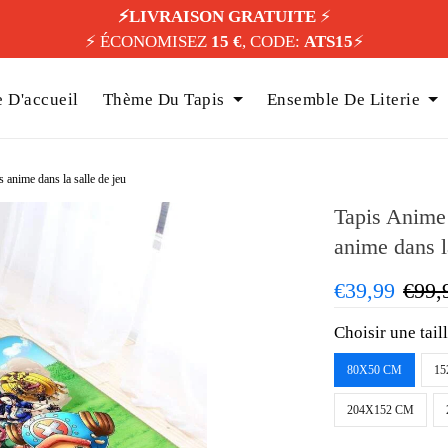
⚡️LIVRAISON GRATUITE
⚡️
⚡️ ÉCONOMISEZ
15 €
, CODE:
ATS15
⚡️
 D'accueil
Thème Du Tapis
Ensemble De Literie
 anime dans la salle de jeu
Tapis Anime 
anime dans l
€39,99
€99,
Choisir une tail
80X50 CM
15
204X152 CM