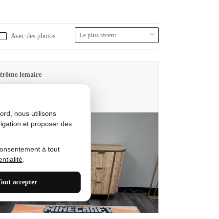
Avec des photos
érôme lemaire
utes Produkt
rd, nous utilisons
igation et proposer des
consentement à tout
ntialité
.
Tout accepter