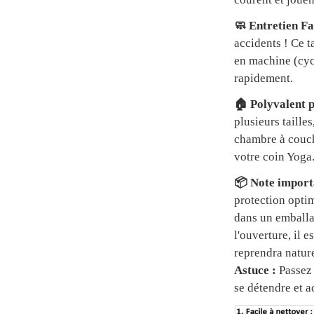
🧼 Entretien Fa
accidents ! Ce t
en machine (cycl
rapidement.
🏠 Polyvalent p
plusieurs tailles
chambre à couch
votre coin Yoga
📦 Note importa
protection optim
dans un emball
l'ouverture, il 
reprendra natur
Astuce :
Passez 
se détendre et a