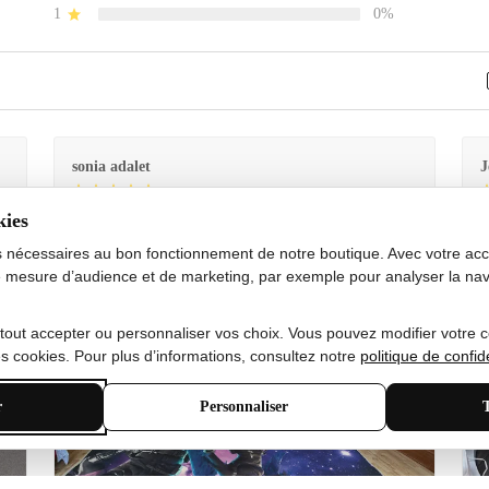
1
0%
sonia adalet
J
kies
Je
Le tapis est exactement comme sur la photo et en très
G
bon état doux
s nécessaires au bon fonctionnement de notre boutique. Avec votre acco
 mesure d’audience et de marketing, par exemple pour analyser la nav
 tout accepter ou personnaliser vos choix. Vous pouvez modifier votre 
 cookies. Pour plus d’informations, consultez notre
politique de confide
r
Personnaliser