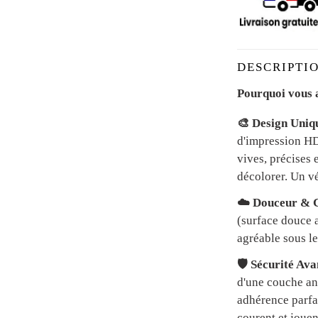
DESCRIPTIO
Pourquoi vous a
🎨 Design Uniq
d'impression HD 
vives, précises 
décolorer. Un vé
☁️ Douceur & C
(surface douce a
agréable sous le
🛡️ Sécurité Av
d'une couche an
adhérence parfai
courent et jouen