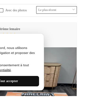
Avec des photos
érôme lemaire
utes Produkt
rd, nous utilisons
igation et proposer des
consentement à tout
ntialité
.
Tout accepter