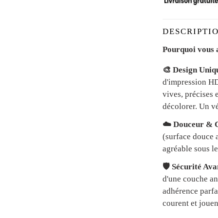
DESCRIPTIO
Pourquoi vous a
🎨 Design Uniq
d'impression HD 
vives, précises 
décolorer. Un vé
☁️ Douceur & C
(surface douce a
agréable sous le
🛡️ Sécurité Av
d'une couche an
adhérence parfai
courent et jouen