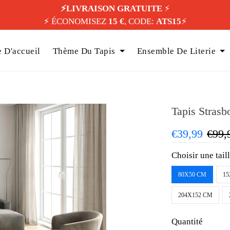
⚡️LIVRAISON GRATUITE
⚡️
⚡️ ÉCONOMISEZ
15 €
, CODE:
ATS15
⚡️
 D'accueil
Thème Du Tapis
Ensemble De Literie
Tapis Strasb
€39,99
€99,
Choisir une tail
80X50 CM
15
204X152 CM
Quantité