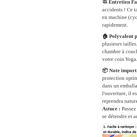
🧼 Entretien Fa
accidents ! Ce t
en machine (cycl
rapidement.
🏠 Polyvalent p
plusieurs tailles
chambre à couch
votre coin Yoga
📦 Note importa
protection optim
dans un emball
l'ouverture, il 
reprendra natur
Astuce :
Passez 
se détendre et a