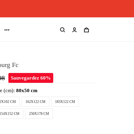
ourg Fc
98
Sauvegardez 60%
le (cm):
80x50 cm
2X102 CM
162X122 CM
183X122 CM
214X152 CM
250X178 CM