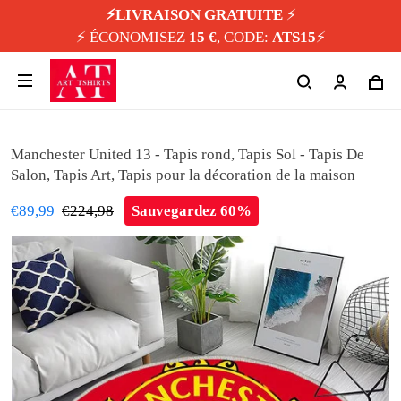
⚡️LIVRAISON GRATUITE
⚡️
⚡️ ÉCONOMISEZ
15 €
, CODE:
ATS15
⚡️
Manchester United 13 - Tapis rond, Tapis Sol - Tapis De
Salon, Tapis Art, Tapis pour la décoration de la maison
€89,99
€224,98
Sauvegardez 60%