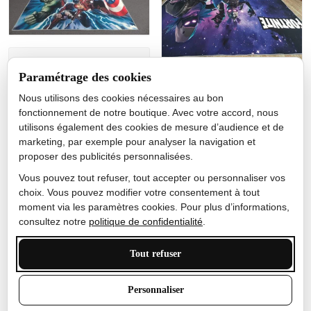
Jérôme lemaire
Paramétrage des cookies
Gutes Produkt
Nous utilisons des cookies nécessaires au bon
Nicole Camacho
fonctionnement de notre boutique. Avec votre accord, nous
utilisons également des cookies de mesure d’audience et de
Très bien
marketing, par exemple pour analyser la navigation et
Je ne m'attendais pas à ce
proposer des publicités personnalisées.
que le tapis ait un si bel
effet de couleur, l'encre est
Vous pouvez tout refuser, tout accepter ou personnaliser vos
très bonne, le tapis est
choix. Vous pouvez modifier votre consentement à tout
épais et doux, mon fils
moment via les paramètres cookies. Pour plus d’informations,
sera très excité
consultez notre
politique de confidentialité
.
Tout refuser
Anthony Trevalinet
Personnaliser