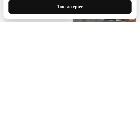
J'adore le style et la taille
Tout accepter
de ce tapis. C'est parfait
pour cet espace.
Manon Agard
Je recommanderai votre
produit
Impression de haute
qualité et joli petit tapis.
J'étendrai le tapis dans peu
d'espace pour que mes
enfants puissent jouer, quel
cadeau !
Fagiano
Ce tapis est incroyable.
Les lignes du motif sont
exactement comme
décrites. Livraison rapide