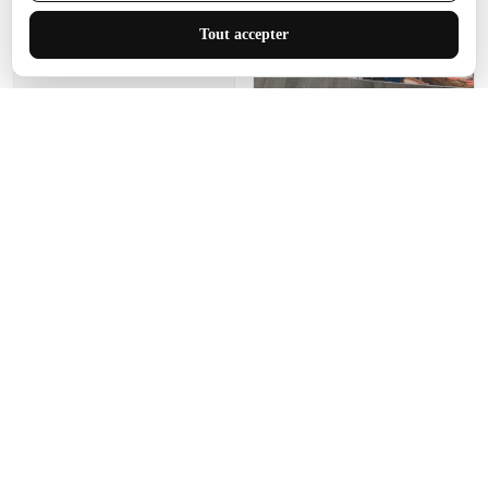
J'adore le style et la taille
Tout accepter
de ce tapis. C'est parfait
pour cet espace.
Manon Agard
Je recommanderai votre
produit
Impression de haute
qualité et joli petit tapis.
J'étendrai le tapis dans peu
d'espace pour que mes
enfants puissent jouer, quel
cadeau !
Fagiano
Ce tapis est incroyable.
Les lignes du motif sont
exactement comme
décrites. Livraison rapide