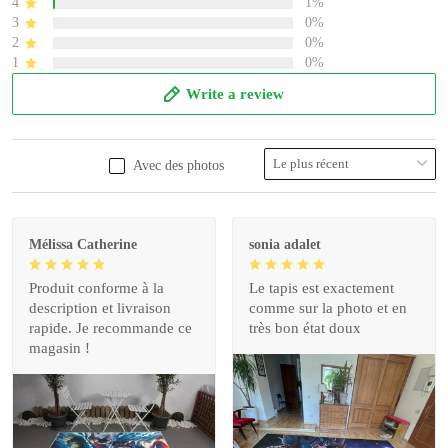
4
1%
3
0%
2
0%
1
0%
Write a review
Avec des photos
Mélissa Catherine
sonia adalet
Produit conforme à la
Le tapis est exactement
description et livraison
comme sur la photo et en
rapide. Je recommande ce
très bon état doux
magasin !