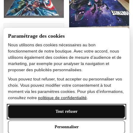
Jérôme lemaire
Paramétrage des cookies
Gutes Produkt
Nous utilisons des cookies nécessaires au bon
Nicole Camacho
fonctionnement de notre boutique. Avec votre accord, nous
utilisons également des cookies de mesure d’audience et de
Très bien
marketing, par exemple pour analyser la navigation et
Je ne m'attendais pas à ce
proposer des publicités personnalisées.
que le tapis ait un si bel
effet de couleur, l'encre est
Vous pouvez tout refuser, tout accepter ou personnaliser vos
très bonne, le tapis est
choix. Vous pouvez modifier votre consentement à tout
épais et doux, mon fils
moment via les paramètres cookies. Pour plus d’informations,
sera très excité
consultez notre
politique de confidentialité
.
Tout refuser
Anthony Trevalinet
Personnaliser