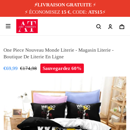
⚡️LIVRAISON GRATUITE
⚡️
⚡️ ÉCONOMISEZ
15 €
, CODE:
ATS15
⚡️
One Piece Nouveau Monde Literie - Magasin Literie -
Boutique De Literie En Ligne
€69,99
€174,98
Sauvegardez 60%