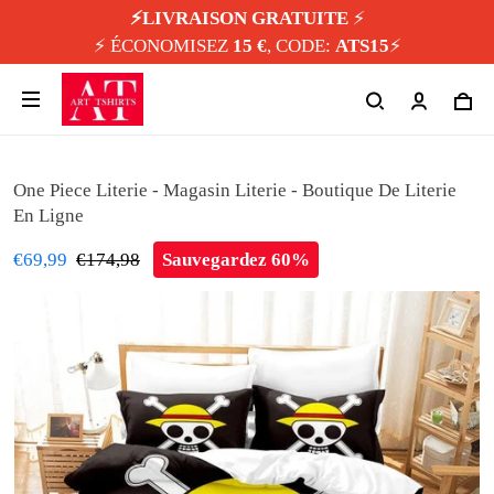
⚡️LIVRAISON GRATUITE
⚡️
⚡️ ÉCONOMISEZ
15 €
, CODE:
ATS15
⚡️
One Piece Literie - Magasin Literie - Boutique De Literie
En Ligne
€69,99
€174,98
Sauvegardez 60%