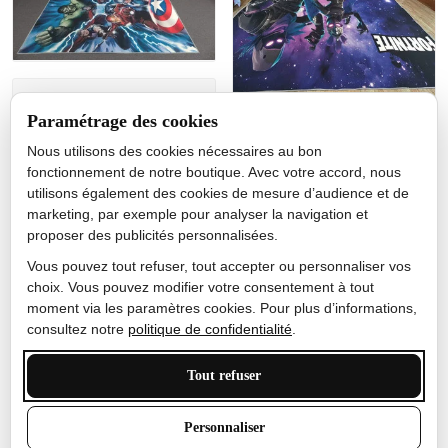
Jérôme lemaire
Paramétrage des cookies
Gutes Produkt
Nous utilisons des cookies nécessaires au bon
Nicole Camacho
fonctionnement de notre boutique. Avec votre accord, nous
utilisons également des cookies de mesure d’audience et de
Très bien
marketing, par exemple pour analyser la navigation et
Je ne m'attendais pas à ce
proposer des publicités personnalisées.
que le tapis ait un si bel
effet de couleur, l'encre est
Vous pouvez tout refuser, tout accepter ou personnaliser vos
très bonne, le tapis est
choix. Vous pouvez modifier votre consentement à tout
épais et doux, mon fils
moment via les paramètres cookies. Pour plus d’informations,
sera très excité
consultez notre
politique de confidentialité
.
Tout refuser
Anthony Trevalinet
Personnaliser