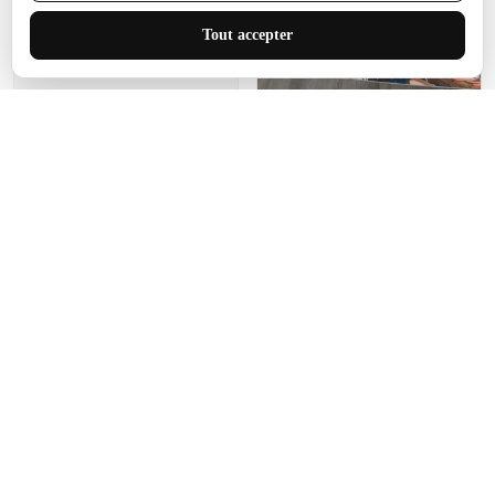
J'adore le style et la taille
Tout accepter
de ce tapis. C'est parfait
pour cet espace.
Manon Agard
Je recommanderai votre
produit
Impression de haute
qualité et joli petit tapis.
J'étendrai le tapis dans peu
d'espace pour que mes
enfants puissent jouer, quel
cadeau !
Fagiano
Ce tapis est incroyable.
Les lignes du motif sont
exactement comme
décrites. Livraison rapide