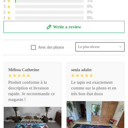
4
1%
3
0%
2
0%
1
0%
Write a review
Avec des photos
Mélissa Catherine
sonia adalet
Produit conforme à la
Le tapis est exactement
description et livraison
comme sur la photo et en
rapide. Je recommande ce
très bon état doux
magasin !