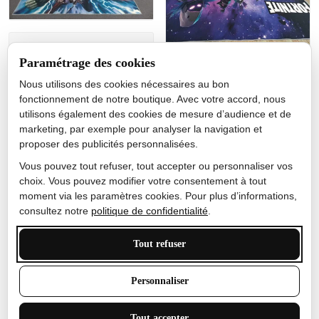
Jérôme lemaire
Paramétrage des cookies
Gutes Produkt
Nous utilisons des cookies nécessaires au bon
Nicole Camacho
fonctionnement de notre boutique. Avec votre accord, nous
utilisons également des cookies de mesure d’audience et de
Très bien
marketing, par exemple pour analyser la navigation et
Je ne m'attendais pas à ce
proposer des publicités personnalisées.
que le tapis ait un si bel
effet de couleur, l'encre est
Vous pouvez tout refuser, tout accepter ou personnaliser vos
très bonne, le tapis est
choix. Vous pouvez modifier votre consentement à tout
épais et doux, mon fils
moment via les paramètres cookies. Pour plus d’informations,
sera très excité
consultez notre
politique de confidentialité
.
Tout refuser
Anthony Trevalinet
Personnaliser
J'adore le style et la taille
Tout accepter