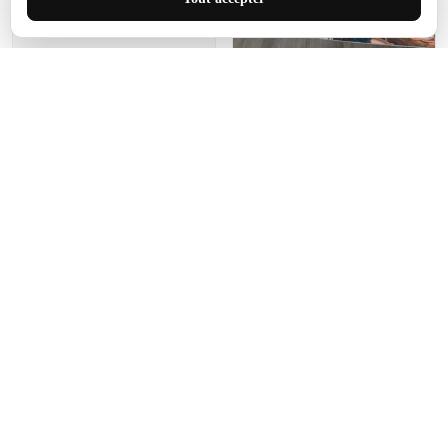
de ce tapis. C'est parfait
pour cet espace.
Manon Agard
Je recommanderai votre
produit
Impression de haute
qualité et joli petit tapis.
J'étendrai le tapis dans peu
d'espace pour que mes
enfants puissent jouer, quel
cadeau !
Fagiano
Ce tapis est incroyable.
Les lignes du motif sont
exactement comme
décrites. Livraison rapide
et gratuite.