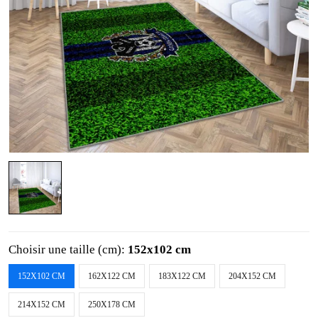
Choisir une taille (cm):
152x102 cm
152X102 CM
162X122 CM
183X122 CM
204X152 CM
214X152 CM
250X178 CM