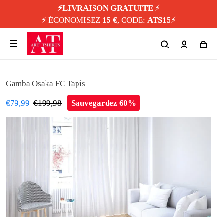
⚡️LIVRAISON GRATUITE
⚡️
⚡️ ÉCONOMISEZ
15 €
, CODE:
ATS15
⚡️
Gamba Osaka FC Tapis
€79,99
€199,98
Sauvegardez 60%