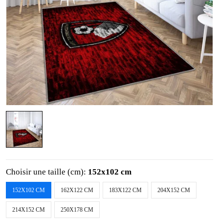
Choisir une taille (cm):
152x102 cm
152X102 CM
162X122 CM
183X122 CM
204X152 CM
214X152 CM
250X178 CM