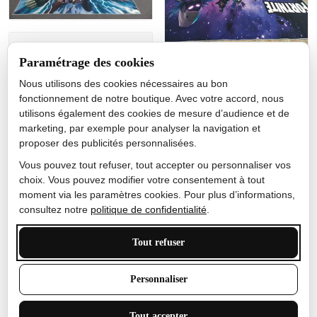
Jérôme lemaire
Paramétrage des cookies
Gutes Produkt
Nous utilisons des cookies nécessaires au bon
Nicole Camacho
fonctionnement de notre boutique. Avec votre accord, nous
utilisons également des cookies de mesure d’audience et de
Très bien
marketing, par exemple pour analyser la navigation et
Je ne m'attendais pas à ce
proposer des publicités personnalisées.
que le tapis ait un si bel
effet de couleur, l'encre est
Vous pouvez tout refuser, tout accepter ou personnaliser vos
très bonne, le tapis est
choix. Vous pouvez modifier votre consentement à tout
épais et doux, mon fils
moment via les paramètres cookies. Pour plus d’informations,
sera très excité
consultez notre
politique de confidentialité
.
Tout refuser
Anthony Trevalinet
Personnaliser
J'adore le style et la taille
Tout accepter