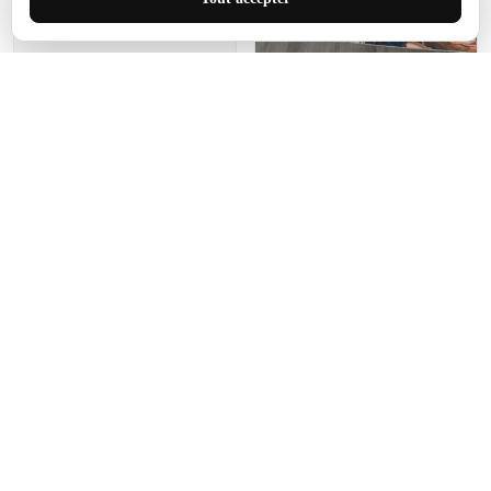
de ce tapis. C'est parfait
pour cet espace.
Manon Agard
Je recommanderai votre
produit
Impression de haute
qualité et joli petit tapis.
J'étendrai le tapis dans peu
d'espace pour que mes
enfants puissent jouer, quel
cadeau !
Fagiano
Ce tapis est incroyable.
Les lignes du motif sont
exactement comme
décrites. Livraison rapide
et gratuite.