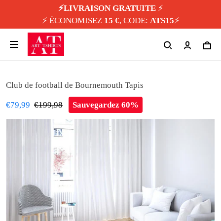
⚡️LIVRAISON GRATUITE
⚡️
⚡️ ÉCONOMISEZ
15 €
, CODE:
ATS15
⚡️
Club de football de Bournemouth Tapis
€79,99
€199,98
Sauvegardez 60%