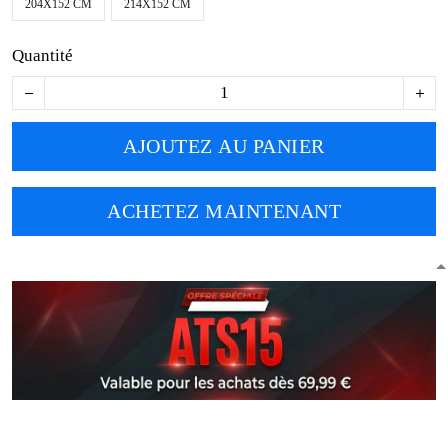
204X152 CM
214X152 CM
Quantité
AJOUTEZ AU PANIER
ACHETEZ MAINTENANT