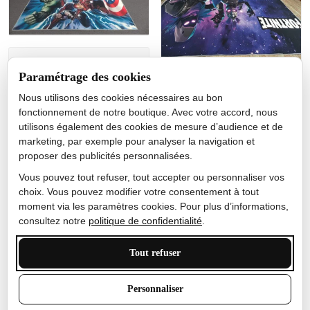
Jérôme lemaire
Paramétrage des cookies
Gutes Produkt
Nous utilisons des cookies nécessaires au bon
Nicole Camacho
fonctionnement de notre boutique. Avec votre accord, nous
utilisons également des cookies de mesure d’audience et de
Très bien
marketing, par exemple pour analyser la navigation et
Je ne m'attendais pas à ce
proposer des publicités personnalisées.
que le tapis ait un si bel
effet de couleur, l'encre est
Vous pouvez tout refuser, tout accepter ou personnaliser vos
très bonne, le tapis est
choix. Vous pouvez modifier votre consentement à tout
épais et doux, mon fils
moment via les paramètres cookies. Pour plus d’informations,
sera très excité
consultez notre
politique de confidentialité
.
Tout refuser
Anthony Trevalinet
Personnaliser