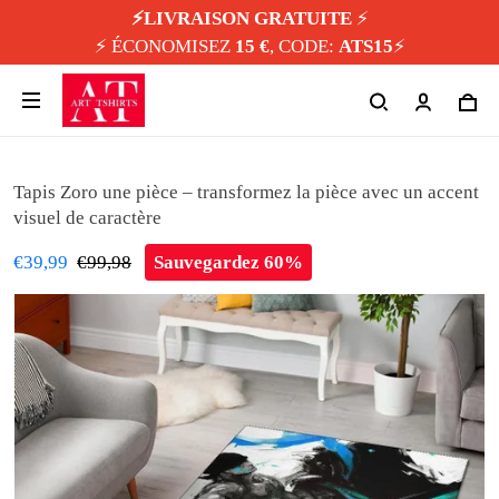
⚡️LIVRAISON GRATUITE
⚡️
⚡️ ÉCONOMISEZ
15 €
, CODE:
ATS15
⚡️
Tapis Zoro une pièce – transformez la pièce avec un accent
visuel de caractère
€39,99
€99,98
Sauvegardez 60%