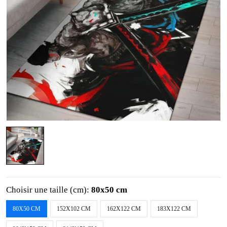
Choisir une taille (cm):
80x50 cm
80X50 CM
152X102 CM
162X122 CM
183X122 CM