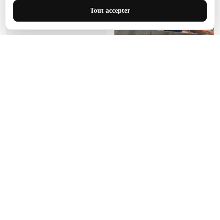
J'adore le style et la taille
Tout accepter
de ce tapis. C'est parfait
pour cet espace.
Manon Agard
Je recommanderai votre
produit
Impression de haute
qualité et joli petit tapis.
J'étendrai le tapis dans peu
d'espace pour que mes
enfants puissent jouer, quel
cadeau !
Fagiano
Ce tapis est incroyable.
Les lignes du motif sont
exactement comme
décrites. Livraison rapide