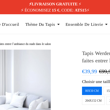
⚡️LIVRAISON GRATUITE
⚡️
⚡️ ÉCONOMISEZ
15 €
, CODE:
ATS15
⚡️
 D'accueil
Thème Du Tapis
Ensemble De Literie
es entrer l’ambiance du stade dans le salon
Tapis Werde
faites entrer
€39,99
€99,
Choisir une tail
80X50 CM
15
204X152 CM