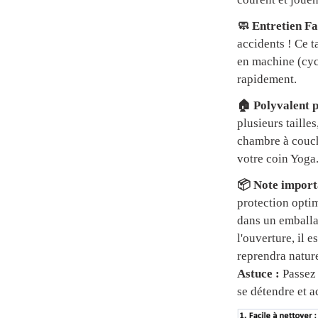
🧼 Entretien Fa
accidents ! Ce t
en machine (cycl
rapidement.
🏠 Polyvalent p
plusieurs tailles
chambre à couch
votre coin Yoga
📦 Note importa
protection optim
dans un emball
l'ouverture, il 
reprendra natur
Astuce :
Passez 
se détendre et a