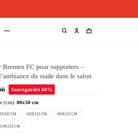
r Bremen FC pour supporters –
 l’ambiance du stade dans le salon
98
Sauvegardez 60%
le (cm):
80x50 cm
2X102 CM
162X122 CM
183X122 CM
214X152 CM