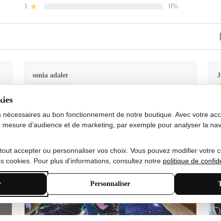
1
0%
sonia adalet
J
kies
Je
Le tapis est exactement comme sur la photo et en très
G
bon état doux
s nécessaires au bon fonctionnement de notre boutique. Avec votre acco
 mesure d’audience et de marketing, par exemple pour analyser la nav
 tout accepter ou personnaliser vos choix. Vous pouvez modifier votre 
 cookies. Pour plus d’informations, consultez notre
politique de confide
r
Personnaliser