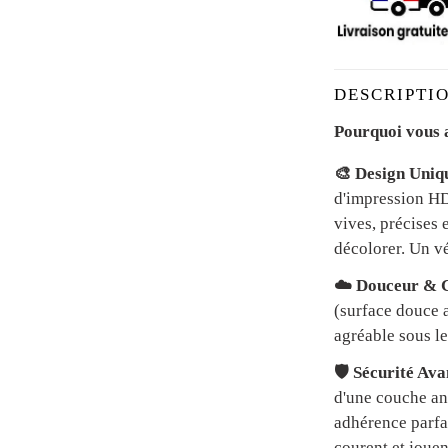
DESCRIPTIO
Pourquoi vous a
🎨 Design Uniq
d'impression HD 
vives, précises 
décolorer. Un vé
☁️ Douceur & C
(surface douce a
agréable sous le
🛡️ Sécurité Av
d'une couche an
adhérence parfai
courent et jouen