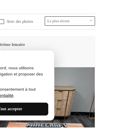
Avec des photos
érôme lemaire
utes Produkt
rd, nous utilisons
igation et proposer des
consentement à tout
ntialité
.
Tout accepter