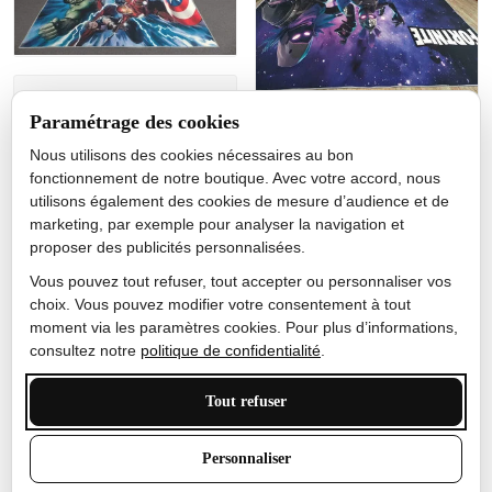
Jérôme lemaire
Paramétrage des cookies
Gutes Produkt
Nous utilisons des cookies nécessaires au bon
Nicole Camacho
fonctionnement de notre boutique. Avec votre accord, nous
utilisons également des cookies de mesure d’audience et de
Très bien
marketing, par exemple pour analyser la navigation et
Je ne m'attendais pas à ce
proposer des publicités personnalisées.
que le tapis ait un si bel
effet de couleur, l'encre est
Vous pouvez tout refuser, tout accepter ou personnaliser vos
très bonne, le tapis est
choix. Vous pouvez modifier votre consentement à tout
épais et doux, mon fils
moment via les paramètres cookies. Pour plus d’informations,
sera très excité
consultez notre
politique de confidentialité
.
Tout refuser
Anthony Trevalinet
Personnaliser