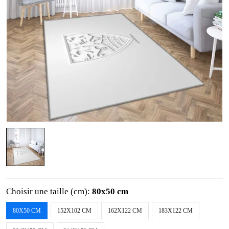
Choisir une taille (cm):
80x50 cm
80X50 CM
152X102 CM
162X122 CM
183X122 CM