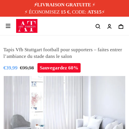
⚡️LIVRAISON GRATUITE
⚡️
⚡️ ÉCONOMISEZ
15 €
, CODE:
ATS15
⚡️
Tapis Vfb Stuttgart football pour supporters – faites entrer
l’ambiance du stade dans le salon
€39,99
€99,98
Sauvegardez 60%