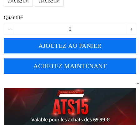
204X152 CM
214X152 CM
Quantité
AJOUTEZ AU PANIER
ACHETEZ MAINTENANT