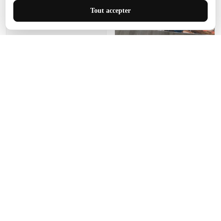
J'adore le style et la taille
Tout accepter
de ce tapis. C'est parfait
pour cet espace.
Manon Agard
Je recommanderai votre
produit
Impression de haute
qualité et joli petit tapis.
J'étendrai le tapis dans peu
d'espace pour que mes
enfants puissent jouer, quel
cadeau !
Fagiano
Ce tapis est incroyable.
Les lignes du motif sont
exactement comme
décrites. Livraison rapide