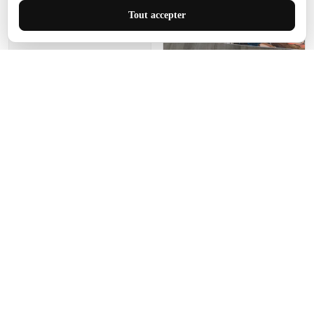
J'adore le style et la taille
Tout accepter
de ce tapis. C'est parfait
pour cet espace.
Manon Agard
Je recommanderai votre
produit
Impression de haute
qualité et joli petit tapis.
J'étendrai le tapis dans peu
d'espace pour que mes
enfants puissent jouer, quel
cadeau !
Fagiano
Ce tapis est incroyable.
Les lignes du motif sont
exactement comme
décrites. Livraison rapide