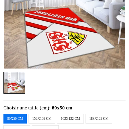
Choisir une taille (cm):
80x50 cm
80X50 CM
152X102 CM
162X122 CM
183X122 CM