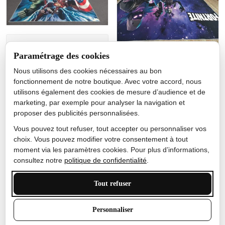
Jérôme lemaire
Paramétrage des cookies
Gutes Produkt
Nous utilisons des cookies nécessaires au bon
Nicole Camacho
fonctionnement de notre boutique. Avec votre accord, nous
utilisons également des cookies de mesure d’audience et de
Très bien
marketing, par exemple pour analyser la navigation et
Je ne m'attendais pas à ce
proposer des publicités personnalisées.
que le tapis ait un si bel
effet de couleur, l'encre est
Vous pouvez tout refuser, tout accepter ou personnaliser vos
très bonne, le tapis est
choix. Vous pouvez modifier votre consentement à tout
épais et doux, mon fils
moment via les paramètres cookies. Pour plus d’informations,
sera très excité
consultez notre
politique de confidentialité
.
Tout refuser
Anthony Trevalinet
Personnaliser