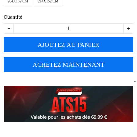
204X152 CM
214X152 CM
Quantité
AJOUTEZ AU PANIER
ACHETEZ MAINTENANT