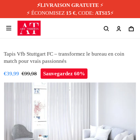
⚡️LIVRAISON GRATUITE
⚡️
⚡️ ÉCONOMISEZ
15 €
, CODE:
ATS15
⚡️
Tapis Vfb Stuttgart FC – transformez le bureau en coin
match pour vrais passionnés
€39,99
€99,98
Sauvegardez 60%