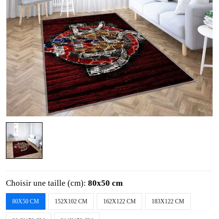
Choisir une taille (cm):
80x50 cm
80X50 CM
152X102 CM
162X122 CM
183X122 CM