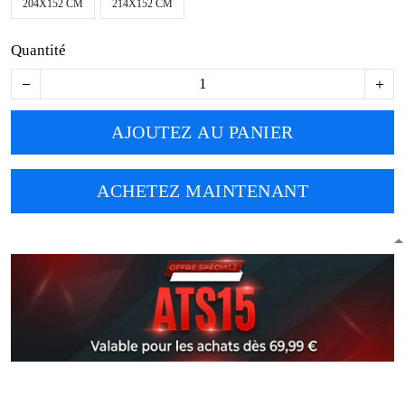
204X152 CM
214X152 CM
Quantité
AJOUTEZ AU PANIER
ACHETEZ MAINTENANT