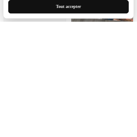
J'adore le style et la taille
Tout accepter
de ce tapis. C'est parfait
pour cet espace.
Manon Agard
Je recommanderai votre
produit
Impression de haute
qualité et joli petit tapis.
J'étendrai le tapis dans peu
d'espace pour que mes
enfants puissent jouer, quel
cadeau !
Fagiano
Ce tapis est incroyable.
Les lignes du motif sont
exactement comme
décrites. Livraison rapide