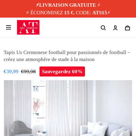
⚡️LIVRAISON GRATUITE
⚡️
⚡️ ÉCONOMISEZ
15 €
, CODE:
ATS15
⚡️
Tapis Us Cremonese football pour passionnés de football –
créez une atmosphère de stade à la maison
€39,99
€99,98
Sauvegardez 60%