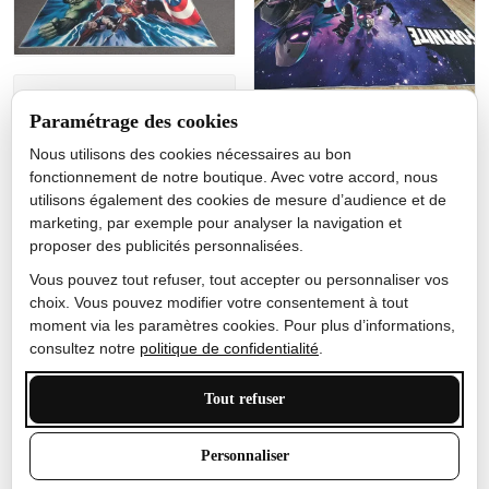
Jérôme lemaire
Paramétrage des cookies
Gutes Produkt
Nous utilisons des cookies nécessaires au bon
Nicole Camacho
fonctionnement de notre boutique. Avec votre accord, nous
utilisons également des cookies de mesure d’audience et de
Très bien
marketing, par exemple pour analyser la navigation et
Je ne m'attendais pas à ce
proposer des publicités personnalisées.
que le tapis ait un si bel
effet de couleur, l'encre est
Vous pouvez tout refuser, tout accepter ou personnaliser vos
très bonne, le tapis est
choix. Vous pouvez modifier votre consentement à tout
épais et doux, mon fils
moment via les paramètres cookies. Pour plus d’informations,
sera très excité
consultez notre
politique de confidentialité
.
Tout refuser
Anthony Trevalinet
Personnaliser