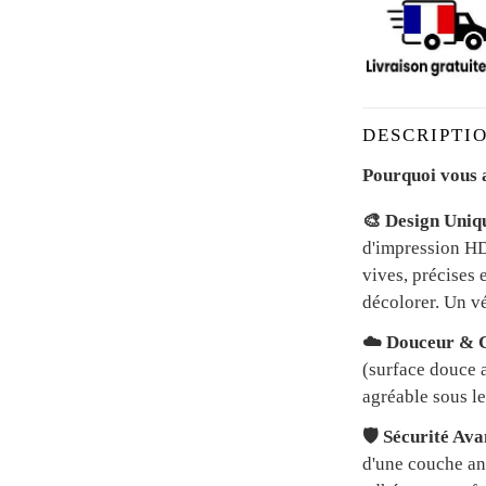
DESCRIPTIO
Pourquoi vous a
🎨 Design Uniq
d'impression HD 
vives, précises 
décolorer. Un vé
☁️ Douceur & C
(surface douce a
agréable sous le
🛡️ Sécurité Av
d'une couche an