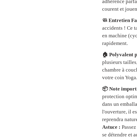
adhérence parfai
courent et jouen
🧼 Entretien Fa
accidents ! Ce t
en machine (cycl
rapidement.
🏠 Polyvalent p
plusieurs tailles
chambre à couch
votre coin Yoga
📦 Note importa
protection optim
dans un emball
l'ouverture, il 
reprendra natur
Astuce :
Passez 
se détendre et a