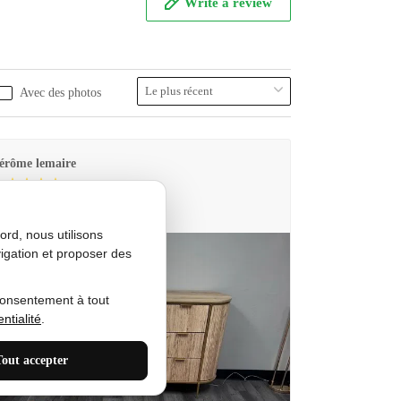
Write a review
Avec des photos
érôme lemaire
utes Produkt
rd, nous utilisons
igation et proposer des
consentement à tout
ntialité
.
Tout accepter