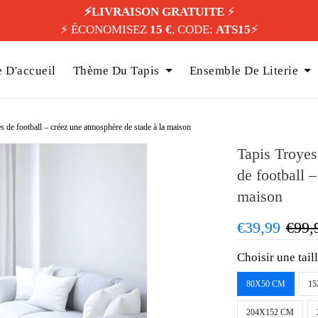
⚡️LIVRAISON GRATUITE
⚡️
⚡️ ÉCONOMISEZ
15 €
, CODE:
ATS15
⚡️
 D'accueil
Thème Du Tapis
Ensemble De Literie
 de football – créez une atmosphère de stade à la maison
Tapis Troyes
de football 
maison
€39,99
€99,
Choisir une tail
80X50 CM
15
204X152 CM