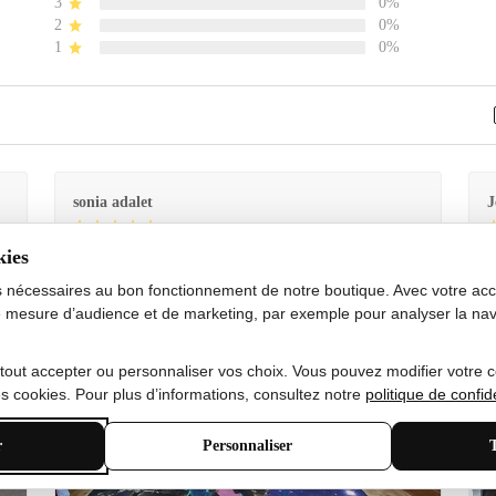
3
0%
2
0%
1
0%
sonia adalet
J
kies
Je
Le tapis est exactement comme sur la photo et en très
G
bon état doux
s nécessaires au bon fonctionnement de notre boutique. Avec votre acco
 mesure d’audience et de marketing, par exemple pour analyser la nav
 tout accepter ou personnaliser vos choix. Vous pouvez modifier votre 
 cookies. Pour plus d’informations, consultez notre
politique de confide
r
Personnaliser