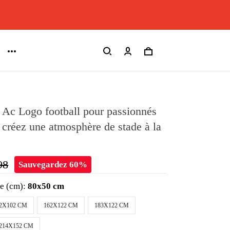
 Ac Logo football pour passionnés
– créez une atmosphère de stade à la
98
Sauvegardez 60%
le (cm):
80x50 cm
2X102 CM
162X122 CM
183X122 CM
214X152 CM