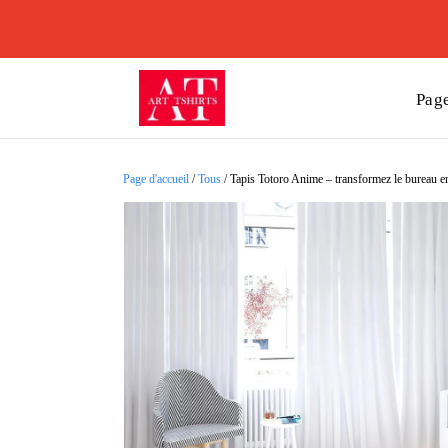
Page
Page d'accueil
/
Tous
/
Tapis Totoro Anime – transformez le bureau en