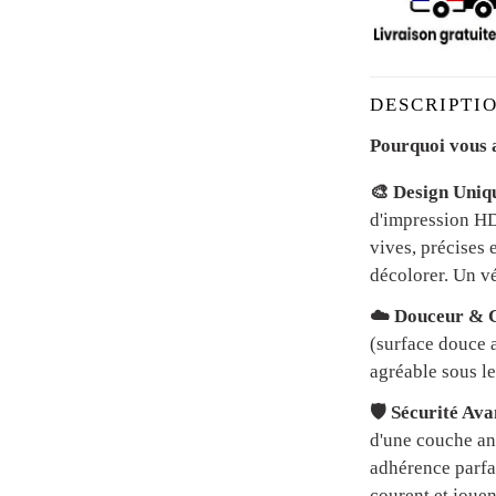
DESCRIPTIO
Pourquoi vous a
🎨 Design Uniq
d'impression HD 
vives, précises 
décolorer. Un vé
☁️ Douceur & C
(surface douce a
agréable sous le
🛡️ Sécurité Av
d'une couche an
adhérence parfai
courent et jouen