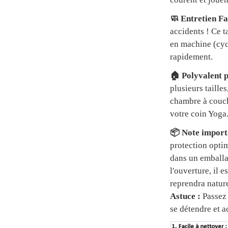
🧼 Entretien Fa
accidents ! Ce t
en machine (cycl
rapidement.
🏠 Polyvalent p
plusieurs tailles
chambre à couch
votre coin Yoga
📦 Note importa
protection optim
dans un emball
l'ouverture, il 
reprendra natur
Astuce :
Passez 
se détendre et a