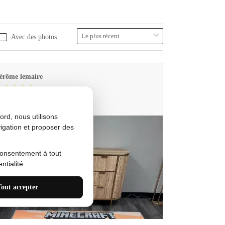
Avec des photos
érôme lemaire
utes Produkt
rd, nous utilisons
igation et proposer des
consentement à tout
ntialité
.
Tout accepter