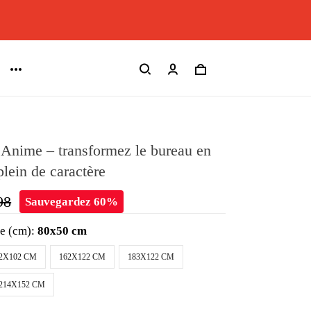
 Anime – transformez le bureau en
lein de caractère
98
Sauvegardez 60%
le (cm):
80x50 cm
2X102 CM
162X122 CM
183X122 CM
214X152 CM