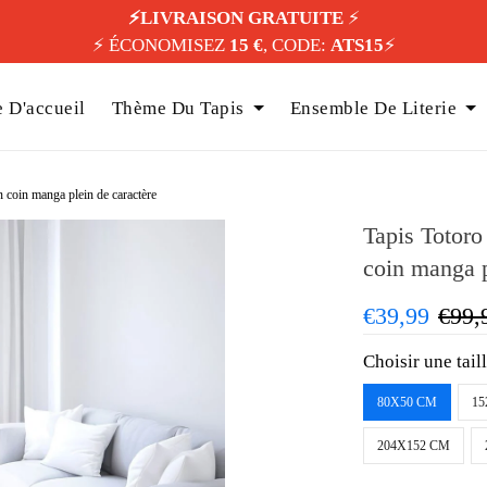
⚡️LIVRAISON GRATUITE
⚡️
⚡️ ÉCONOMISEZ
15 €
, CODE:
ATS15
⚡️
 D'accueil
Thème Du Tapis
Ensemble De Literie
 coin manga plein de caractère
Tapis Totoro
coin manga p
€39,99
€99,
Choisir une tail
80X50 CM
15
204X152 CM