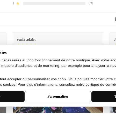
1
0%
sonia adalet
J
kies
Je
Le tapis est exactement comme sur la photo et en très
G
bon état doux
s nécessaires au bon fonctionnement de notre boutique. Avec votre acco
 mesure d’audience et de marketing, par exemple pour analyser la nav
 tout accepter ou personnaliser vos choix. Vous pouvez modifier votre 
 cookies. Pour plus d’informations, consultez notre
politique de confide
r
Personnaliser