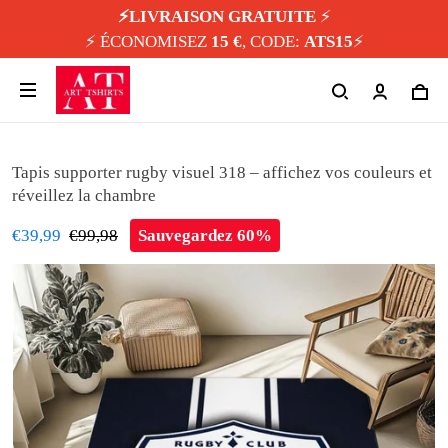
⚡️LIVRAISON GRATUITE
⚡️
⚡️ ÉCONOMISEZ
15 €
, CODE:
ATS15
⚡️
Tapis supporter rugby visuel 318 – affichez vos couleurs et
réveillez la chambre
€39,99
€99,98
Sauvegardez 60%