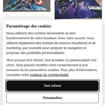
Jérôme lemaire
Paramétrage des cookies
Gutes Produkt
Nous utilisons des cookies nécessaires au bon
Nicole Camacho
fonctionnement de notre boutique. Avec votre accord, nous
utilisons également des cookies de mesure d’audience et de
Très bien
marketing, par exemple pour analyser la navigation et
Je ne m'attendais pas à ce
proposer des publicités personnalisées.
que le tapis ait un si bel
effet de couleur, l'encre est
Vous pouvez tout refuser, tout accepter ou personnaliser vos
très bonne, le tapis est
choix. Vous pouvez modifier votre consentement à tout
épais et doux, mon fils
moment via les paramètres cookies. Pour plus d’informations,
sera très excité
consultez notre
politique de confidentialité
.
Tout refuser
Anthony Trevalinet
Personnaliser