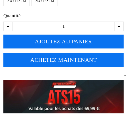
204X152 CM
214X152 CM
Quantité
AJOUTEZ AU PANIER
ACHETEZ MAINTENANT