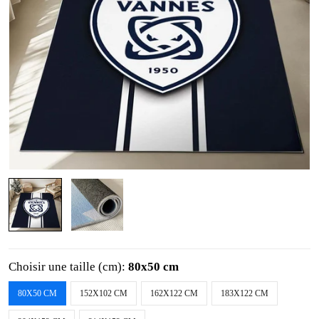
Choisir une taille (cm):
80x50 cm
80X50 CM
152X102 CM
162X122 CM
183X122 CM