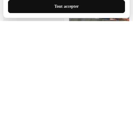
J'adore le style et la taille
Tout accepter
de ce tapis. C'est parfait
pour cet espace.
Manon Agard
Je recommanderai votre
produit
Impression de haute
qualité et joli petit tapis.
J'étendrai le tapis dans peu
d'espace pour que mes
enfants puissent jouer, quel
cadeau !
Fagiano
Ce tapis est incroyable.
Les lignes du motif sont
exactement comme
décrites. Livraison rapide