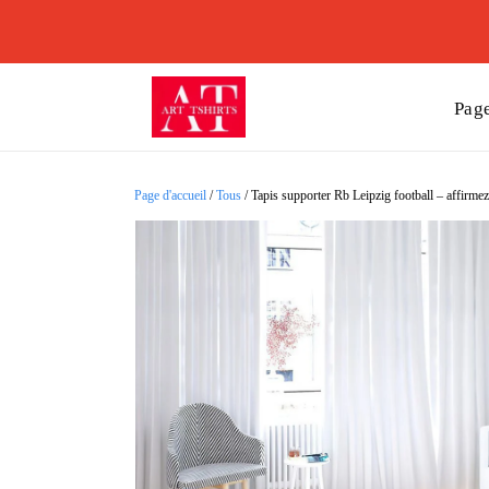
Page
Page d'accueil
/
Tous
/
Tapis supporter Rb Leipzig football – affirme