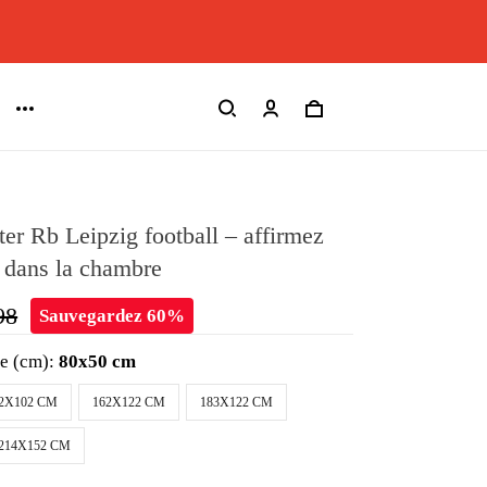
ter Rb Leipzig football – affirmez
 dans la chambre
98
Sauvegardez 60%
le (cm):
80x50 cm
2X102 CM
162X122 CM
183X122 CM
214X152 CM