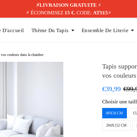
⚡️LIVRAISON GRATUITE
⚡️
⚡️ ÉCONOMISEZ
15 €
, CODE:
ATS15
⚡️
 D'accueil
Thème Du Tapis
Ensemble De Literie
z vos couleurs dans la chambre
Tapis suppor
vos couleurs
€39,99
€99,
Choisir une tail
80X50 CM
15
204X152 CM