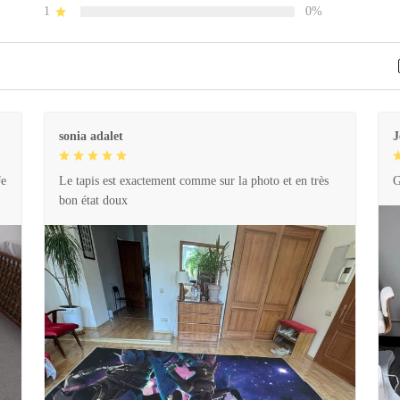
1
0%
sonia adalet
J
Je
Le tapis est exactement comme sur la photo et en très
G
bon état doux