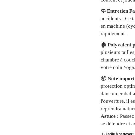
🧼 Entretien Fa
accidents ! Ce t
en machine (cycl
rapidement.
🏠 Polyvalent p
plusieurs tailles
chambre à couch
votre coin Yoga
📦 Note importa
protection optim
dans un emball
l'ouverture, il 
reprendra natur
Astuce :
Passez 
se détendre et a