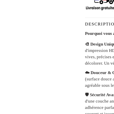
DESCRIPTIO
Pourquoi vous a
🎨 Design Uniq
d'impression HD 
vives, précises 
décolorer. Un vé
☁️ Douceur & C
(surface douce a
agréable sous le
🛡️ Sécurité Av
d'une couche an
adhérence parfai
courent et jouen