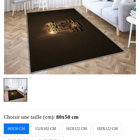
Choisir une taille (cm):
80x50 cm
80X50 CM
152X102 CM
162X122 CM
183X122 CM