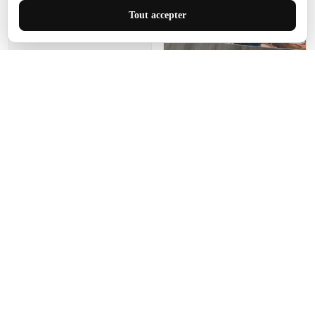
J'adore le style et la taille
Tout accepter
de ce tapis. C'est parfait
pour cet espace.
Manon Agard
Je recommanderai votre
produit
Impression de haute
qualité et joli petit tapis.
J'étendrai le tapis dans peu
d'espace pour que mes
enfants puissent jouer, quel
cadeau !
Fagiano
Ce tapis est incroyable.
Les lignes du motif sont
exactement comme
décrites. Livraison rapide