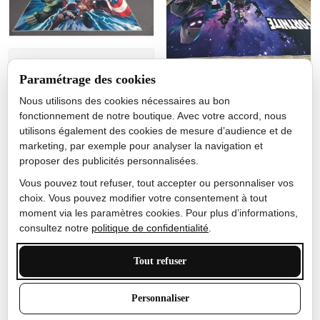
Jérôme lemaire
Paramétrage des cookies
Gutes Produkt
Nous utilisons des cookies nécessaires au bon
Nicole Camacho
fonctionnement de notre boutique. Avec votre accord, nous
utilisons également des cookies de mesure d’audience et de
Très bien
marketing, par exemple pour analyser la navigation et
Je ne m'attendais pas à ce
proposer des publicités personnalisées.
que le tapis ait un si bel
effet de couleur, l'encre est
Vous pouvez tout refuser, tout accepter ou personnaliser vos
très bonne, le tapis est
choix. Vous pouvez modifier votre consentement à tout
épais et doux, mon fils
moment via les paramètres cookies. Pour plus d’informations,
sera très excité
consultez notre
politique de confidentialité
.
Tout refuser
Anthony Trevalinet
Personnaliser