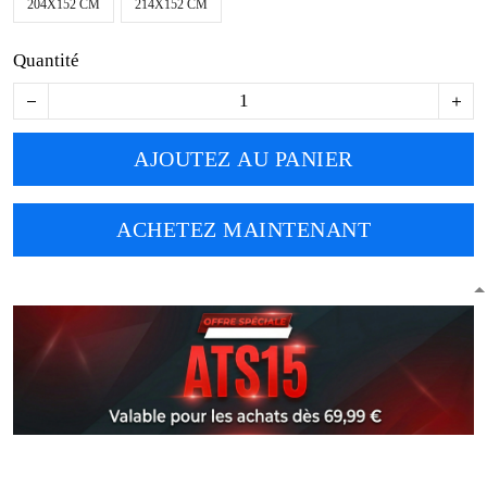
204X152 CM
214X152 CM
Quantité
AJOUTEZ AU PANIER
ACHETEZ MAINTENANT