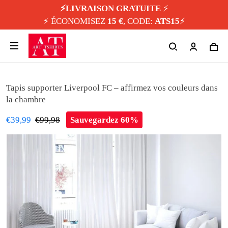
⚡️LIVRAISON GRATUITE
⚡️
⚡️ ÉCONOMISEZ
15 €
, CODE:
ATS15
⚡️
Tapis supporter Liverpool FC – affirmez vos couleurs dans
la chambre
€39,99
€99,98
Sauvegardez 60%