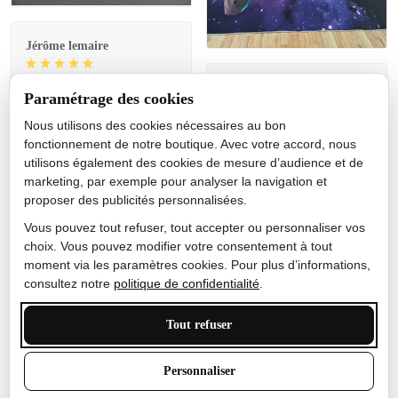
Jérôme lemaire
Gutes Produkt
Nicole Camacho
Paramétrage des cookies
Très bien
Nous utilisons des cookies nécessaires au bon
fonctionnement de notre boutique. Avec votre accord, nous
Je ne m'attendais pas à ce
utilisons également des cookies de mesure d’audience et de
que le tapis ait un si bel
marketing, par exemple pour analyser la navigation et
effet de couleur, l'encre est
proposer des publicités personnalisées.
très bonne, le tapis est
épais et doux, mon fils
Vous pouvez tout refuser, tout accepter ou personnaliser vos
sera très excité
choix. Vous pouvez modifier votre consentement à tout
moment via les paramètres cookies. Pour plus d’informations,
consultez notre
politique de confidentialité
.
Tout refuser
Anthony Trevalinet
J'adore le style et la taille
Personnaliser
de ce tapis. C'est parfait