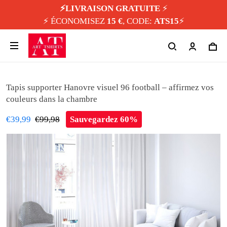
⚡️LIVRAISON GRATUITE
⚡️
⚡️ ÉCONOMISEZ
15 €
, CODE:
ATS15
⚡️
Tapis supporter Hanovre visuel 96 football – affirmez vos
couleurs dans la chambre
€39,99
€99,98
Sauvegardez 60%