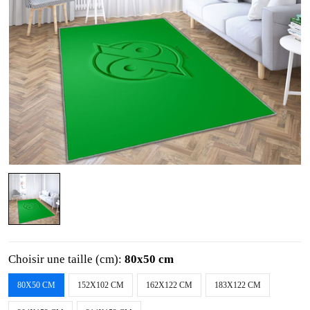
Choisir une taille (cm):
80x50 cm
80X50 CM
152X102 CM
162X122 CM
183X122 CM