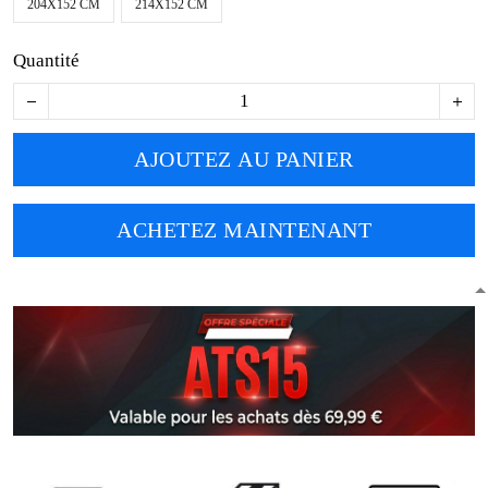
204X152 CM
214X152 CM
Quantité
AJOUTEZ AU PANIER
ACHETEZ MAINTENANT