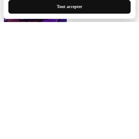
pour cet espace.
Tout accepter
Manon Agard
Je recommanderai votre
produit
Impression de haute
qualité et joli petit tapis.
J'étendrai le tapis dans peu
d'espace pour que mes
enfants puissent jouer, quel
cadeau !
Fagiano
Ce tapis est incroyable.
Les lignes du motif sont
exactement comme
décrites. Livraison rapide
et gratuite.