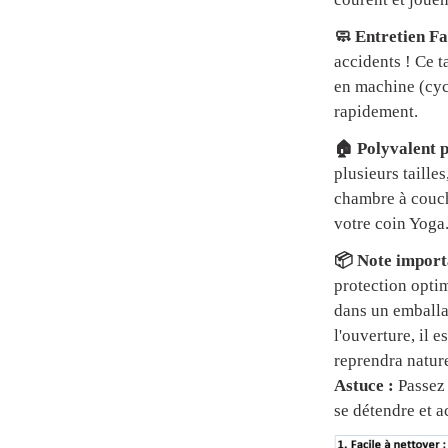
🧼 Entretien Fa
accidents ! Ce t
en machine (cycl
rapidement.
🏠 Polyvalent p
plusieurs tailles
chambre à couch
votre coin Yoga
📦 Note importa
protection optim
dans un emball
l'ouverture, il 
reprendra natur
Astuce :
Passez 
se détendre et a