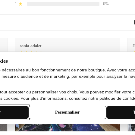
1
0%
sonia adalet
J
kies
Je
Le tapis est exactement comme sur la photo et en très
G
bon état doux
s nécessaires au bon fonctionnement de notre boutique. Avec votre acco
 mesure d’audience et de marketing, par exemple pour analyser la nav
 tout accepter ou personnaliser vos choix. Vous pouvez modifier votre 
 cookies. Pour plus d’informations, consultez notre
politique de confide
r
Personnaliser