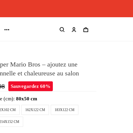
per Mario Bros – ajoutez une
nnelle et chaleureuse au salon
98
Sauvegardez 60%
le (cm):
80x50 cm
2X102 CM
162X122 CM
183X122 CM
214X152 CM