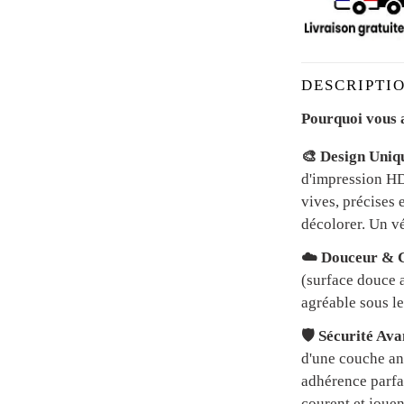
DESCRIPTIO
Pourquoi vous a
🎨 Design Uniq
d'impression HD 
vives, précises 
décolorer. Un vé
☁️ Douceur & C
(surface douce a
agréable sous le
🛡️ Sécurité Av
d'une couche an
adhérence parfai
courent et jouen