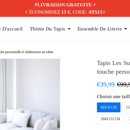
⚡️LIVRAISON GRATUITE
⚡️
⚡️ ÉCONOMISEZ
15 €
, CODE:
ATS15
⚡️
 D'accueil
Thème Du Tapis
Ensemble De Literie
he personnelle et chaleureuse au salon
Tapis Les Su
touche perso
€39,99
€99,
Choisir une tail
80X50 CM
15
204X152 CM