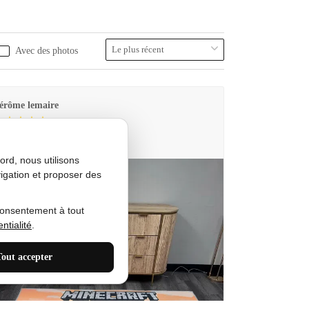
Avec des photos
érôme lemaire
utes Produkt
rd, nous utilisons
igation et proposer des
consentement à tout
ntialité
.
Tout accepter