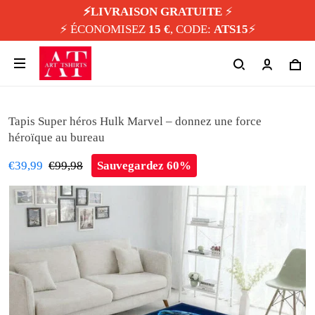
⚡️LIVRAISON GRATUITE
⚡️
⚡️ ÉCONOMISEZ
15 €
, CODE:
ATS15
⚡️
Tapis Super héros Hulk Marvel – donnez une force
héroïque au bureau
€39,99
€99,98
Sauvegardez 60%