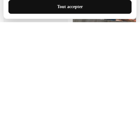
J'adore le style et la taille
Tout accepter
de ce tapis. C'est parfait
pour cet espace.
Manon Agard
Je recommanderai votre
produit
Impression de haute
qualité et joli petit tapis.
J'étendrai le tapis dans peu
d'espace pour que mes
enfants puissent jouer, quel
cadeau !
Fagiano
Ce tapis est incroyable.
Les lignes du motif sont
exactement comme
décrites. Livraison rapide