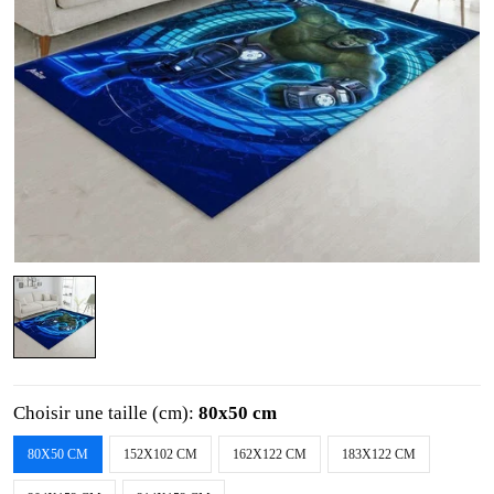
Choisir une taille (cm):
80x50 cm
80X50 CM
152X102 CM
162X122 CM
183X122 CM