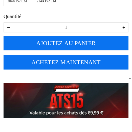
204X152 CM
214X152 CM
Quantité
AJOUTEZ AU PANIER
ACHETEZ MAINTENANT