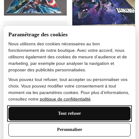
Jérôme lemaire
Paramétrage des cookies
Gutes Produkt
Nous utilisons des cookies nécessaires au bon
Nicole Camacho
fonctionnement de notre boutique. Avec votre accord, nous
utilisons également des cookies de mesure d’audience et de
Très bien
marketing, par exemple pour analyser la navigation et
Je ne m'attendais pas à ce
proposer des publicités personnalisées.
que le tapis ait un si bel
effet de couleur, l'encre est
Vous pouvez tout refuser, tout accepter ou personnaliser vos
très bonne, le tapis est
choix. Vous pouvez modifier votre consentement à tout
épais et doux, mon fils
moment via les paramètres cookies. Pour plus d’informations,
sera très excité
consultez notre
politique de confidentialité
.
Tout refuser
Anthony Trevalinet
Personnaliser