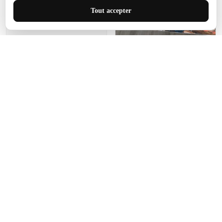
J'adore le style et la taille
Tout accepter
de ce tapis. C'est parfait
pour cet espace.
Manon Agard
Je recommanderai votre
produit
Impression de haute
qualité et joli petit tapis.
J'étendrai le tapis dans peu
d'espace pour que mes
enfants puissent jouer, quel
cadeau !
Fagiano
Ce tapis est incroyable.
Les lignes du motif sont
exactement comme
décrites. Livraison rapide