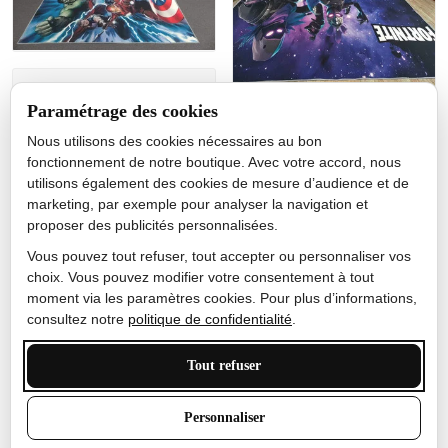
Jérôme lemaire
Paramétrage des cookies
Gutes Produkt
Nous utilisons des cookies nécessaires au bon
Nicole Camacho
fonctionnement de notre boutique. Avec votre accord, nous
utilisons également des cookies de mesure d’audience et de
Très bien
marketing, par exemple pour analyser la navigation et
Je ne m'attendais pas à ce
proposer des publicités personnalisées.
que le tapis ait un si bel
effet de couleur, l'encre est
Vous pouvez tout refuser, tout accepter ou personnaliser vos
très bonne, le tapis est
choix. Vous pouvez modifier votre consentement à tout
épais et doux, mon fils
moment via les paramètres cookies. Pour plus d’informations,
sera très excité
consultez notre
politique de confidentialité
.
Tout refuser
Anthony Trevalinet
Personnaliser