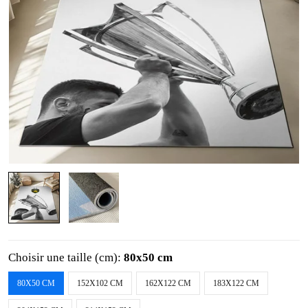
Choisir une taille (cm):
80x50 cm
80X50 CM
152X102 CM
162X122 CM
183X122 CM