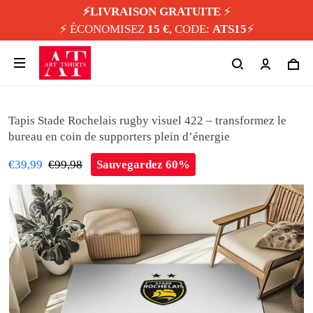
⚡️LIVRAISON GRATUITE
⚡️
⚡️ ÉCONOMISEZ
15 €
, CODE:
ATS15
⚡️
Tapis Stade Rochelais rugby visuel 422 – transformez le
bureau en coin de supporters plein d’énergie
€39,99
€99,98
Sauvegardez 60%