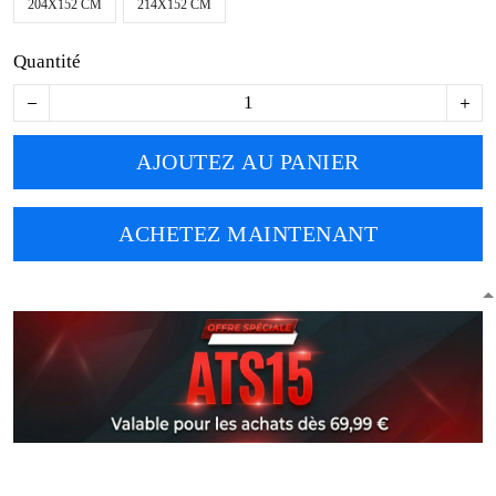
204X152 CM
214X152 CM
Quantité
AJOUTEZ AU PANIER
ACHETEZ MAINTENANT