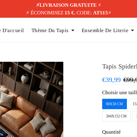
⚡️LIVRAISON GRATUITE
⚡️
⚡️ ÉCONOMISEZ
15 €
, CODE:
ATS15
⚡️
 D'accueil
Thème Du Tapis
Ensemble De Literie
Tapis Spide
€39,99
€99,
Choisir une tail
80X50 CM
15
204X152 CM
Quantité