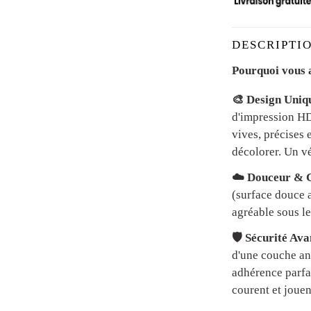
DESCRIPTIO
Pourquoi vous a
🎨 Design Uniq
d'impression HD 
vives, précises 
décolorer. Un vé
☁️ Douceur & C
(surface douce a
agréable sous le
🛡️ Sécurité Av
d'une couche an
adhérence parfai
courent et jouen