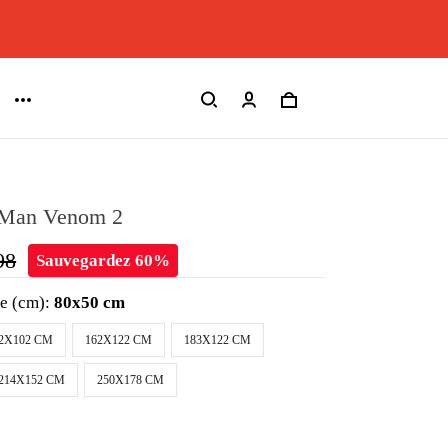
rMan Venom 2
98
Sauvegardez 60%
le (cm):
80x50 cm
2X102 CM
162X122 CM
183X122 CM
214X152 CM
250X178 CM