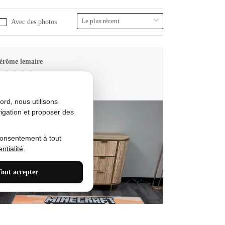
Avec des photos
érôme lemaire
utes Produkt
rd, nous utilisons
igation et proposer des
consentement à tout
ntialité
.
Tout accepter