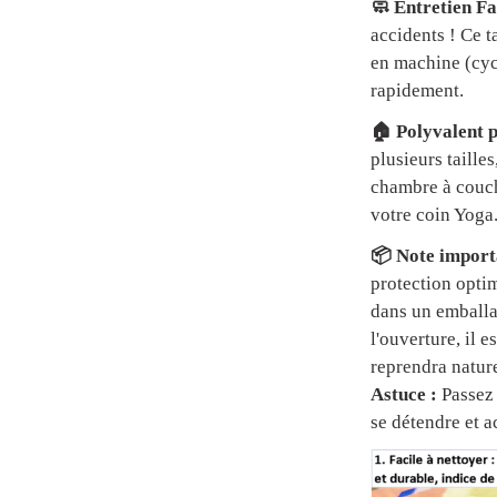
🧼 Entretien Fa
accidents ! Ce t
en machine (cycl
rapidement.
🏠 Polyvalent p
plusieurs tailles
chambre à couch
votre coin Yoga
📦 Note importa
protection optim
dans un emball
l'ouverture, il 
reprendra natur
Astuce :
Passez 
se détendre et a