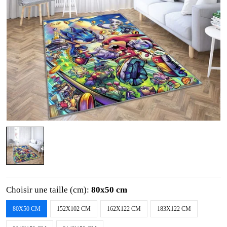
Choisir une taille (cm):
80x50 cm
80X50 CM
152X102 CM
162X122 CM
183X122 CM