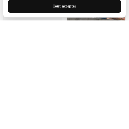
J'adore le style et la taille
Tout accepter
de ce tapis. C'est parfait
pour cet espace.
Manon Agard
Je recommanderai votre
produit
Impression de haute
qualité et joli petit tapis.
J'étendrai le tapis dans peu
d'espace pour que mes
enfants puissent jouer, quel
cadeau !
Fagiano
Ce tapis est incroyable.
Les lignes du motif sont
exactement comme
décrites. Livraison rapide