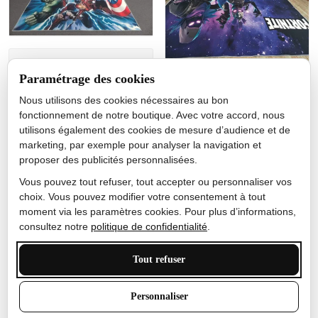
Jérôme lemaire
Paramétrage des cookies
Gutes Produkt
Nous utilisons des cookies nécessaires au bon
Nicole Camacho
fonctionnement de notre boutique. Avec votre accord, nous
utilisons également des cookies de mesure d’audience et de
Très bien
marketing, par exemple pour analyser la navigation et
Je ne m'attendais pas à ce
proposer des publicités personnalisées.
que le tapis ait un si bel
effet de couleur, l'encre est
Vous pouvez tout refuser, tout accepter ou personnaliser vos
très bonne, le tapis est
choix. Vous pouvez modifier votre consentement à tout
épais et doux, mon fils
moment via les paramètres cookies. Pour plus d’informations,
sera très excité
consultez notre
politique de confidentialité
.
Tout refuser
Anthony Trevalinet
Personnaliser