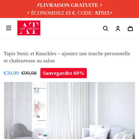
⚡️LIVRAISON GRATUITE
⚡️
⚡️ ÉCONOMISEZ
15 €
, CODE:
ATS15
⚡️
Tapis Sonic et Knuckles – ajoutez une touche personnelle
et chaleureuse au salon
€39,99
€99,98
Sauvegardez 60%