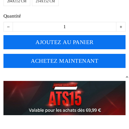
204X152 CM
214X152 CM
Quantité
AJOUTEZ AU PANIER
ACHETEZ MAINTENANT