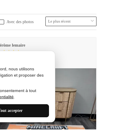
Avec des photos
érôme lemaire
utes Produkt
rd, nous utilisons
igation et proposer des
consentement à tout
ntialité
.
Tout accepter