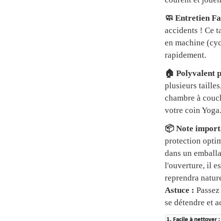
🧼 Entretien Fa
accidents ! Ce t
en machine (cycl
rapidement.
🏠 Polyvalent p
plusieurs tailles
chambre à couch
votre coin Yoga
📦 Note importa
protection optim
dans un emball
l'ouverture, il 
reprendra natur
Astuce :
Passez 
se détendre et a