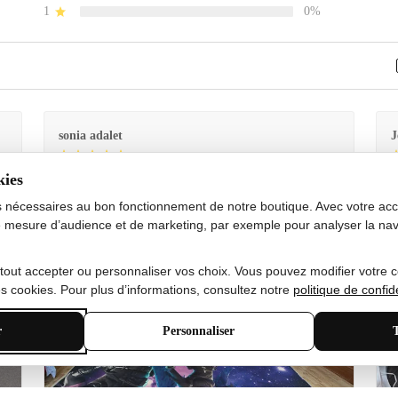
1
0%
sonia adalet
J
kies
Je
Le tapis est exactement comme sur la photo et en très
G
bon état doux
s nécessaires au bon fonctionnement de notre boutique. Avec votre acco
 mesure d’audience et de marketing, par exemple pour analyser la nav
 tout accepter ou personnaliser vos choix. Vous pouvez modifier votre 
 cookies. Pour plus d’informations, consultez notre
politique de confide
r
Personnaliser