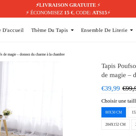
⚡️LIVRAISON GRATUITE
⚡️
⚡️ ÉCONOMISEZ
15 €
, CODE:
ATS15
⚡️
 D'accueil
Thème Du Tapis
Ensemble De Literie
és de magie – donnez du charme à la chambre
Tapis Poufso
de magie – 
€39,99
€99,
Choisir une tail
80X50 CM
15
204X152 CM