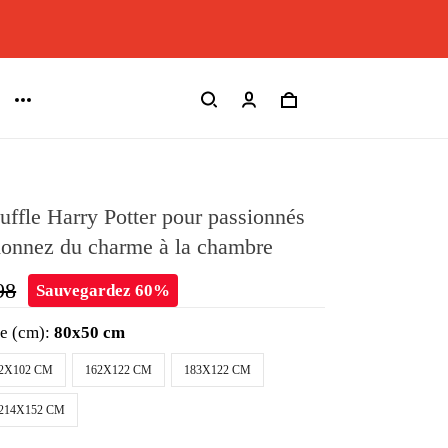
uffle Harry Potter pour passionnés
donnez du charme à la chambre
98
Sauvegardez 60%
le (cm):
80x50 cm
2X102 CM
162X122 CM
183X122 CM
214X152 CM