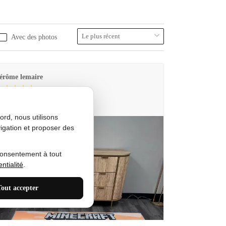
Avec des photos
érôme lemaire
utes Produkt
rd, nous utilisons
igation et proposer des
consentement à tout
ntialité
.
Tout accepter