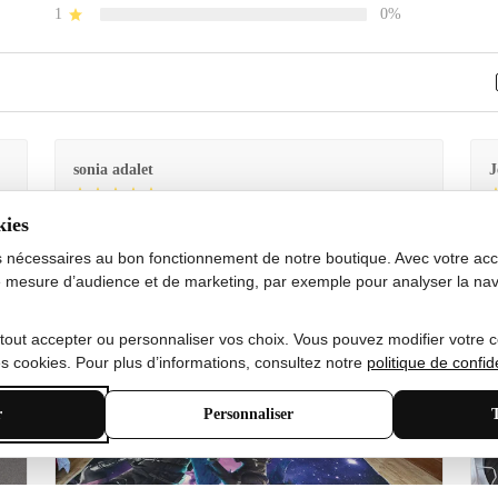
1
0%
sonia adalet
J
kies
Je
Le tapis est exactement comme sur la photo et en très
G
bon état doux
s nécessaires au bon fonctionnement de notre boutique. Avec votre acco
 mesure d’audience et de marketing, par exemple pour analyser la nav
 tout accepter ou personnaliser vos choix. Vous pouvez modifier votre 
 cookies. Pour plus d’informations, consultez notre
politique de confide
r
Personnaliser