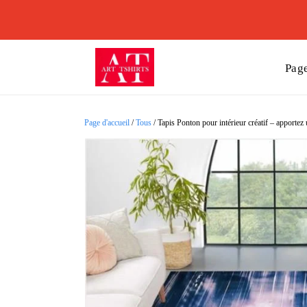
Page
Page d'accueil
/
Tous
/
Tapis Ponton pour intérieur créatif – apportez u