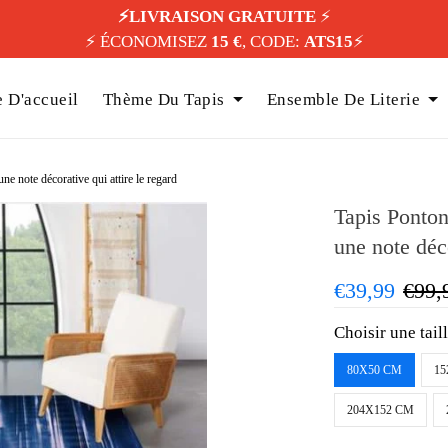
⚡️LIVRAISON GRATUITE
⚡️
⚡️ ÉCONOMISEZ
15 €
, CODE:
ATS15
⚡️
 D'accueil
Thème Du Tapis
Ensemble De Literie
ne note décorative qui attire le regard
Tapis Ponton 
une note déco
€39,99
€99,
Choisir une tail
80X50 CM
15
204X152 CM