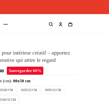
pour intérieur créatif – apportez
rative qui attire le regard
98
Sauvegardez 60%
le (cm):
80x50 cm
2X102 CM
162X122 CM
183X122 CM
214X152 CM