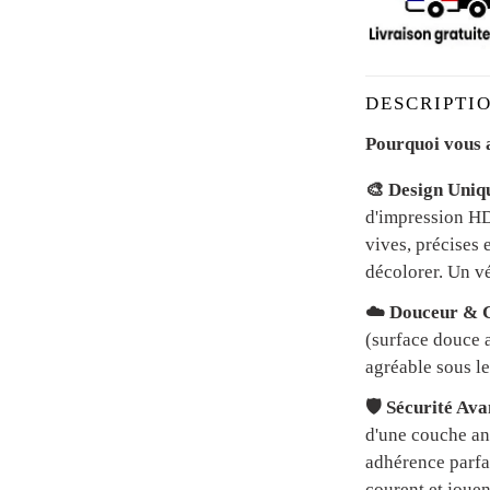
DESCRIPTIO
Pourquoi vous a
🎨 Design Uniq
d'impression HD 
vives, précises 
décolorer. Un vé
☁️ Douceur & C
(surface douce a
agréable sous le
🛡️ Sécurité Av
d'une couche an
adhérence parfai
courent et jouen