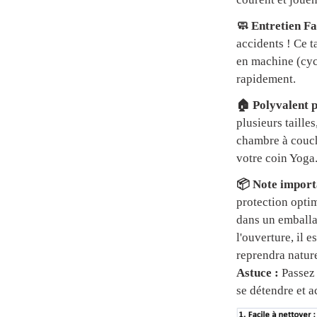
🧼 Entretien Fa
accidents ! Ce t
en machine (cycl
rapidement.
🏠 Polyvalent p
plusieurs tailles
chambre à couch
votre coin Yoga
📦 Note importa
protection optim
dans un emball
l'ouverture, il 
reprendra natur
Astuce :
Passez 
se détendre et a