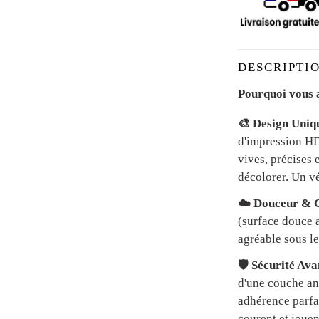
DESCRIPTIO
Pourquoi vous a
🎨 Design Uniq
d'impression HD 
vives, précises 
décolorer. Un vé
☁️ Douceur & C
(surface douce a
agréable sous le
🛡️ Sécurité Av
d'une couche an
adhérence parfai
courent et jouen