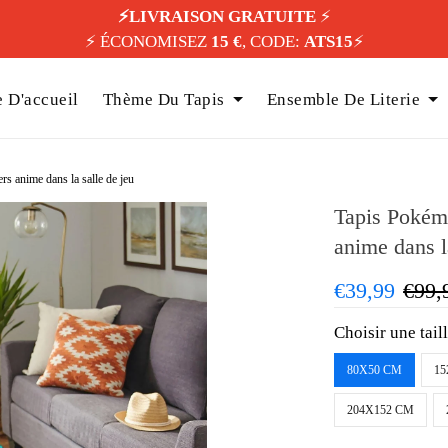
⚡️LIVRAISON GRATUITE
⚡️
⚡️ ÉCONOMISEZ
15 €
, CODE:
ATS15
⚡️
 D'accueil
Thème Du Tapis
Ensemble De Literie
s anime dans la salle de jeu
Tapis Pokémo
anime dans l
€39,99
€99,
Choisir une tail
80X50 CM
15
204X152 CM