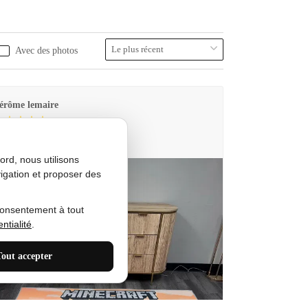
Avec des photos
érôme lemaire
utes Produkt
rd, nous utilisons
igation et proposer des
consentement à tout
ntialité
.
Tout accepter