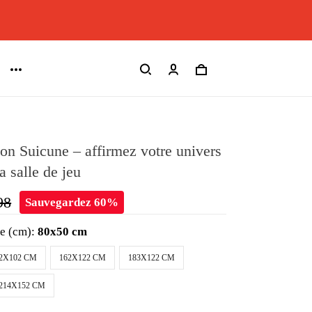
n Suicune – affirmez votre univers
a salle de jeu
98
Sauvegardez 60%
le (cm):
80x50 cm
2X102 CM
162X122 CM
183X122 CM
214X152 CM