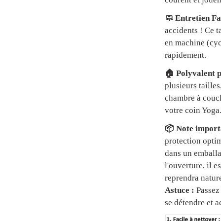
🧼 Entretien Fa
accidents ! Ce t
en machine (cycl
rapidement.
🏠 Polyvalent p
plusieurs tailles
chambre à couch
votre coin Yoga
📦 Note importa
protection optim
dans un emball
l'ouverture, il 
reprendra natur
Astuce :
Passez 
se détendre et a