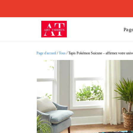
Page
Page d'accueil
/
Tous
/
Tapis Pokémon Suicune – affirmez votre univer