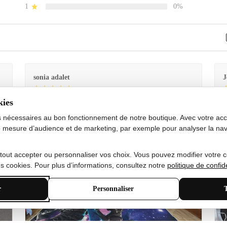
1
0%
sonia adalet
J
kies
Je
Le tapis est exactement comme sur la photo et en très
G
bon état doux
s nécessaires au bon fonctionnement de notre boutique. Avec votre acco
 mesure d’audience et de marketing, par exemple pour analyser la nav
 tout accepter ou personnaliser vos choix. Vous pouvez modifier votre 
 cookies. Pour plus d’informations, consultez notre
politique de confide
r
Personnaliser