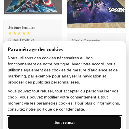
Jérôme lemaire
Gutes Produkt
Nicole Camacho
Paramétrage des cookies
Très bien
Nous utilisons des cookies nécessaires au bon
Je ne m'attendais pas à ce
fonctionnement de notre boutique. Avec votre accord, nous
que le tapis ait un si bel
utilisons également des cookies de mesure d’audience et de
effet de couleur, l'encre est
marketing, par exemple pour analyser la navigation et
très bonne, le tapis est
proposer des publicités personnalisées.
épais et doux, mon fils
sera très excité
Vous pouvez tout refuser, tout accepter ou personnaliser vos
choix. Vous pouvez modifier votre consentement à tout
moment via les paramètres cookies. Pour plus d’informations,
consultez notre
politique de confidentialité
.
Anthony Trevalinet
Tout refuser
J'adore le style et la taille
de ce tapis. C'est parfait
Personnaliser
pour cet espace.