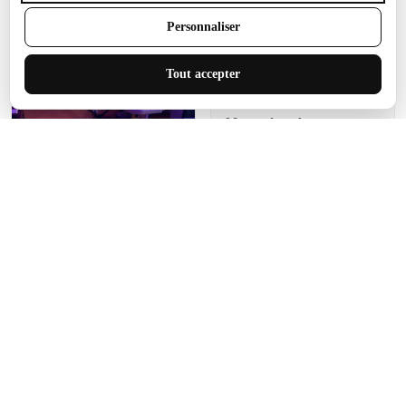
Tout accepter
Manon Agard
Je recommanderai votre
produit
Impression de haute
qualité et joli petit tapis.
J'étendrai le tapis dans peu
d'espace pour que mes
enfants puissent jouer, quel
cadeau !
Fagiano
Ce tapis est incroyable.
Les lignes du motif sont
exactement comme
décrites. Livraison rapide
et gratuite.