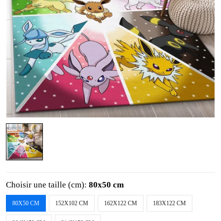
Choisir une taille (cm):
80x50 cm
80X50 CM
152X102 CM
162X122 CM
183X122 CM
204X152 CM
214X152 CM
Quantité