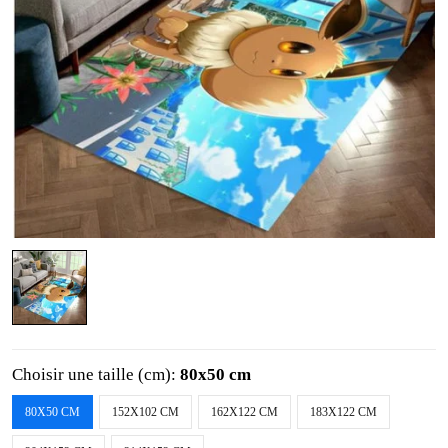
Choisir une taille (cm):
80x50 cm
80X50 CM
152X102 CM
162X122 CM
183X122 CM