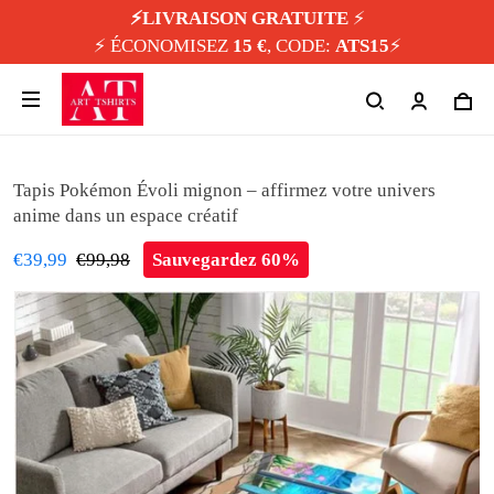
⚡️LIVRAISON GRATUITE
⚡️
⚡️ ÉCONOMISEZ
15 €
, CODE:
ATS15
⚡️
Tapis Pokémon Évoli mignon – affirmez votre univers
anime dans un espace créatif
€39,99
€99,98
Sauvegardez 60%