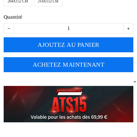
204X152 CM
214X152 CM
Quantité
AJOUTEZ AU PANIER
ACHETEZ MAINTENANT