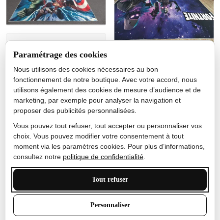
Jérôme lemaire
Paramétrage des cookies
Gutes Produkt
Nous utilisons des cookies nécessaires au bon
Nicole Camacho
fonctionnement de notre boutique. Avec votre accord, nous
utilisons également des cookies de mesure d’audience et de
Très bien
marketing, par exemple pour analyser la navigation et
Je ne m'attendais pas à ce
proposer des publicités personnalisées.
que le tapis ait un si bel
effet de couleur, l'encre est
Vous pouvez tout refuser, tout accepter ou personnaliser vos
très bonne, le tapis est
choix. Vous pouvez modifier votre consentement à tout
épais et doux, mon fils
moment via les paramètres cookies. Pour plus d’informations,
sera très excité
consultez notre
politique de confidentialité
.
Tout refuser
Anthony Trevalinet
Personnaliser