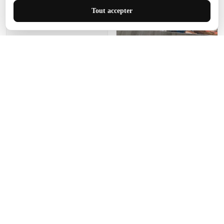
J'adore le style et la taille
Tout accepter
de ce tapis. C'est parfait
pour cet espace.
Manon Agard
Je recommanderai votre
produit
Impression de haute
qualité et joli petit tapis.
J'étendrai le tapis dans peu
d'espace pour que mes
enfants puissent jouer, quel
cadeau !
Fagiano
Ce tapis est incroyable.
Les lignes du motif sont
exactement comme
décrites. Livraison rapide