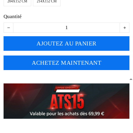
204X152 CM
214X152 CM
Quantité
AJOUTEZ AU PANIER
ACHETEZ MAINTENANT