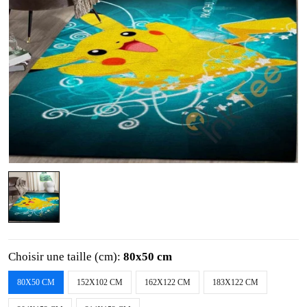
Choisir une taille (cm):
80x50 cm
80X50 CM
152X102 CM
162X122 CM
183X122 CM