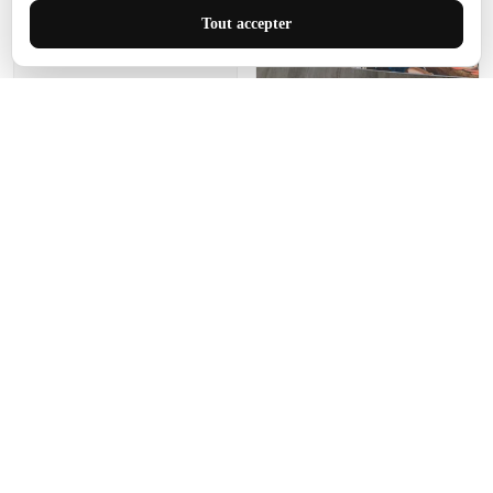
J'adore le style et la taille
Tout accepter
de ce tapis. C'est parfait
pour cet espace.
Manon Agard
Je recommanderai votre
produit
Impression de haute
qualité et joli petit tapis.
J'étendrai le tapis dans peu
d'espace pour que mes
enfants puissent jouer, quel
cadeau !
Fagiano
Ce tapis est incroyable.
Les lignes du motif sont
exactement comme
décrites. Livraison rapide