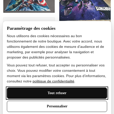
Jérôme lemaire
Paramétrage des cookies
Gutes Produkt
Nous utilisons des cookies nécessaires au bon
Nicole Camacho
fonctionnement de notre boutique. Avec votre accord, nous
utilisons également des cookies de mesure d’audience et de
Très bien
marketing, par exemple pour analyser la navigation et
Je ne m'attendais pas à ce
proposer des publicités personnalisées.
que le tapis ait un si bel
effet de couleur, l'encre est
Vous pouvez tout refuser, tout accepter ou personnaliser vos
très bonne, le tapis est
choix. Vous pouvez modifier votre consentement à tout
épais et doux, mon fils
moment via les paramètres cookies. Pour plus d’informations,
sera très excité
consultez notre
politique de confidentialité
.
Tout refuser
Anthony Trevalinet
Personnaliser