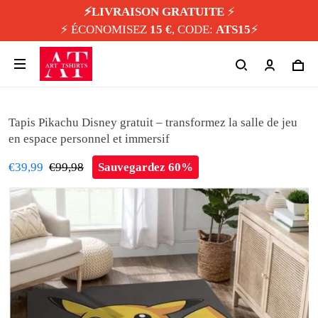
⚡️LIVRAISON GRATUITE
⚡️
⚡️ ÉCONOMISEZ
15 €
, CODE:
ATS15
⚡️
Tapis Pikachu Disney gratuit – transformez la salle de jeu
en espace personnel et immersif
€39,99
€99,98
Sauvegardez 60%