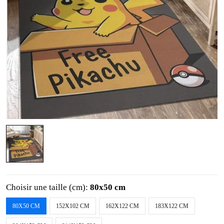
Choisir une taille (cm):
80x50 cm
80X50 CM
152X102 CM
162X122 CM
183X122 CM