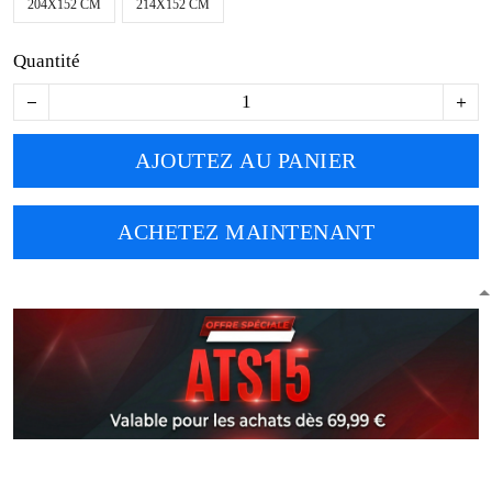
204X152 CM
214X152 CM
Quantité
AJOUTEZ AU PANIER
ACHETEZ MAINTENANT