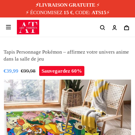
⚡️LIVRAISON GRATUITE
⚡️
⚡️ ÉCONOMISEZ
15 €
, CODE:
ATS15
⚡️
Tapis Personnage Pokémon – affirmez votre univers anime
dans la salle de jeu
€39,99
€99,98
Sauvegardez 60%