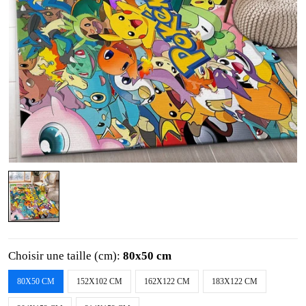
Choisir une taille (cm):
80x50 cm
80X50 CM
152X102 CM
162X122 CM
183X122 CM