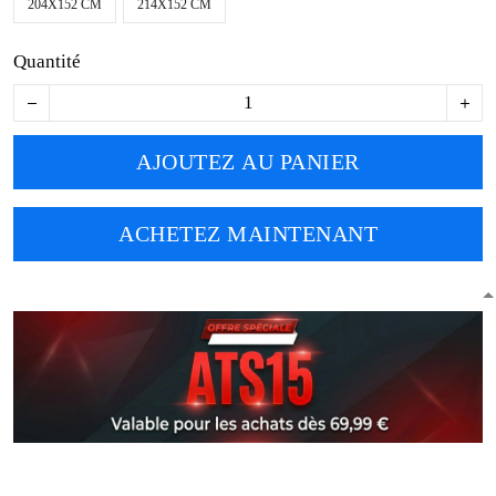
204X152 CM
214X152 CM
Quantité
AJOUTEZ AU PANIER
ACHETEZ MAINTENANT