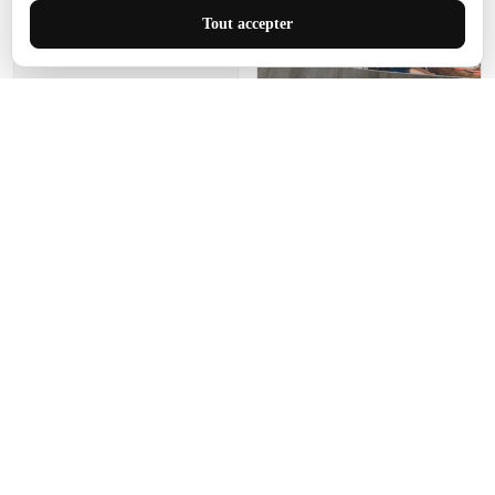
J'adore le style et la taille
Tout accepter
de ce tapis. C'est parfait
pour cet espace.
Manon Agard
Je recommanderai votre
produit
Impression de haute
qualité et joli petit tapis.
J'étendrai le tapis dans peu
d'espace pour que mes
enfants puissent jouer, quel
cadeau !
Fagiano
Ce tapis est incroyable.
Les lignes du motif sont
exactement comme
décrites. Livraison rapide