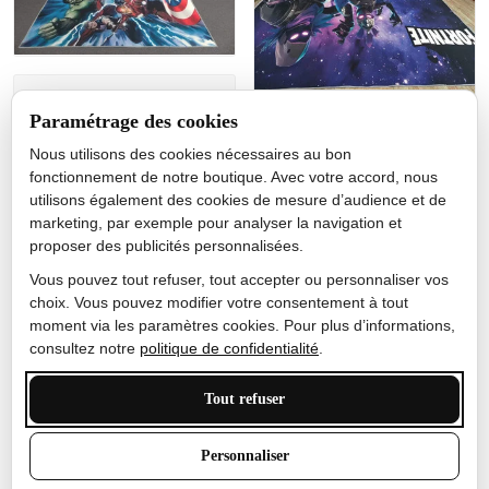
Jérôme lemaire
Paramétrage des cookies
Gutes Produkt
Nous utilisons des cookies nécessaires au bon
Nicole Camacho
fonctionnement de notre boutique. Avec votre accord, nous
utilisons également des cookies de mesure d’audience et de
Très bien
marketing, par exemple pour analyser la navigation et
Je ne m'attendais pas à ce
proposer des publicités personnalisées.
que le tapis ait un si bel
effet de couleur, l'encre est
Vous pouvez tout refuser, tout accepter ou personnaliser vos
très bonne, le tapis est
choix. Vous pouvez modifier votre consentement à tout
épais et doux, mon fils
moment via les paramètres cookies. Pour plus d’informations,
sera très excité
consultez notre
politique de confidentialité
.
Tout refuser
Anthony Trevalinet
Personnaliser