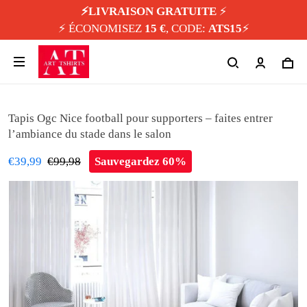
⚡️LIVRAISON GRATUITE
⚡️
⚡️ ÉCONOMISEZ
15 €
, CODE:
ATS15
⚡️
Tapis Ogc Nice football pour supporters – faites entrer
l’ambiance du stade dans le salon
€39,99
€99,98
Sauvegardez 60%