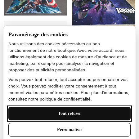
Jérôme lemaire
Paramétrage des cookies
Gutes Produkt
Nous utilisons des cookies nécessaires au bon
Nicole Camacho
fonctionnement de notre boutique. Avec votre accord, nous
utilisons également des cookies de mesure d’audience et de
Très bien
marketing, par exemple pour analyser la navigation et
Je ne m'attendais pas à ce
proposer des publicités personnalisées.
que le tapis ait un si bel
effet de couleur, l'encre est
Vous pouvez tout refuser, tout accepter ou personnaliser vos
très bonne, le tapis est
choix. Vous pouvez modifier votre consentement à tout
épais et doux, mon fils
moment via les paramètres cookies. Pour plus d’informations,
sera très excité
consultez notre
politique de confidentialité
.
Tout refuser
Anthony Trevalinet
Personnaliser