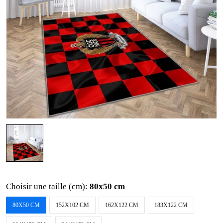
Choisir une taille (cm):
80x50 cm
80X50 CM
152X102 CM
162X122 CM
183X122 CM