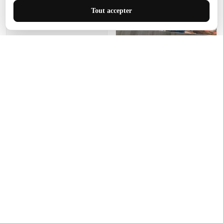
J'adore le style et la taille
Tout accepter
de ce tapis. C'est parfait
pour cet espace.
Manon Agard
Je recommanderai votre
produit
Impression de haute
qualité et joli petit tapis.
J'étendrai le tapis dans peu
d'espace pour que mes
enfants puissent jouer, quel
cadeau !
Fagiano
Ce tapis est incroyable.
Les lignes du motif sont
exactement comme
décrites. Livraison rapide