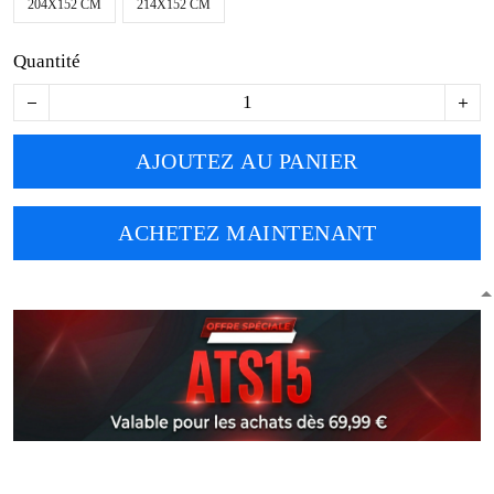
204X152 CM
214X152 CM
Quantité
AJOUTEZ AU PANIER
ACHETEZ MAINTENANT