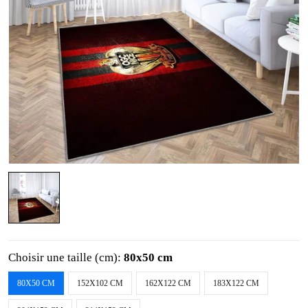
Choisir une taille (cm):
80x50 cm
80X50 CM
152X102 CM
162X122 CM
183X122 CM