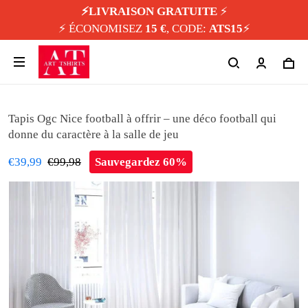
⚡️LIVRAISON GRATUITE
⚡️
⚡️ ÉCONOMISEZ
15 €
, CODE:
ATS15
⚡️
Tapis Ogc Nice football à offrir – une déco football qui
donne du caractère à la salle de jeu
€39,99
€99,98
Sauvegardez 60%