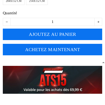
204X152 CM
214X152 CM
Quantité
AJOUTEZ AU PANIER
ACHETEZ MAINTENANT