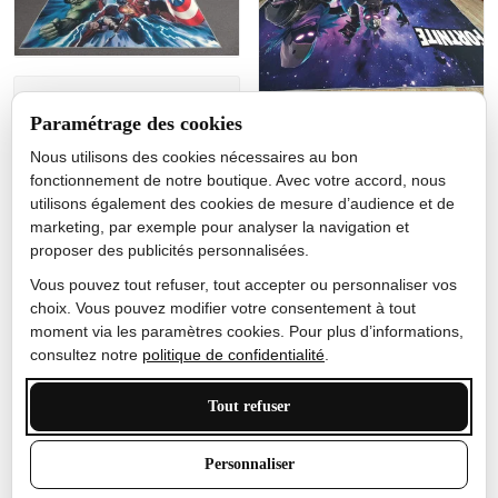
Jérôme lemaire
Paramétrage des cookies
Gutes Produkt
Nous utilisons des cookies nécessaires au bon
Nicole Camacho
fonctionnement de notre boutique. Avec votre accord, nous
utilisons également des cookies de mesure d’audience et de
Très bien
marketing, par exemple pour analyser la navigation et
Je ne m'attendais pas à ce
proposer des publicités personnalisées.
que le tapis ait un si bel
effet de couleur, l'encre est
Vous pouvez tout refuser, tout accepter ou personnaliser vos
très bonne, le tapis est
choix. Vous pouvez modifier votre consentement à tout
épais et doux, mon fils
moment via les paramètres cookies. Pour plus d’informations,
sera très excité
consultez notre
politique de confidentialité
.
Tout refuser
Anthony Trevalinet
Personnaliser