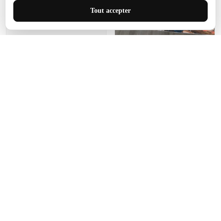
J'adore le style et la taille
Tout accepter
de ce tapis. C'est parfait
pour cet espace.
Manon Agard
Je recommanderai votre
produit
Impression de haute
qualité et joli petit tapis.
J'étendrai le tapis dans peu
d'espace pour que mes
enfants puissent jouer, quel
cadeau !
Fagiano
Ce tapis est incroyable.
Les lignes du motif sont
exactement comme
décrites. Livraison rapide