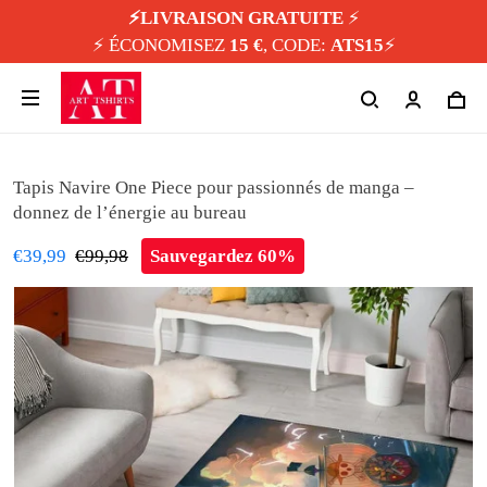
⚡️LIVRAISON GRATUITE
⚡️
⚡️ ÉCONOMISEZ
15 €
, CODE:
ATS15
⚡️
Tapis Navire One Piece pour passionnés de manga –
donnez de l’énergie au bureau
€39,99
€99,98
Sauvegardez 60%