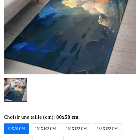
Choisir une taille (cm):
80x50 cm
80X50 CM
152X102 CM
162X122 CM
183X122 CM