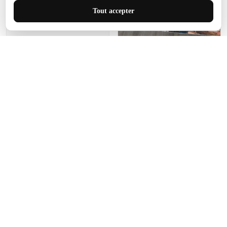
J'adore le style et la taille
Tout accepter
de ce tapis. C'est parfait
pour cet espace.
Manon Agard
Je recommanderai votre
produit
Impression de haute
qualité et joli petit tapis.
J'étendrai le tapis dans peu
d'espace pour que mes
enfants puissent jouer, quel
cadeau !
Fagiano
Ce tapis est incroyable.
Les lignes du motif sont
exactement comme
décrites. Livraison rapide