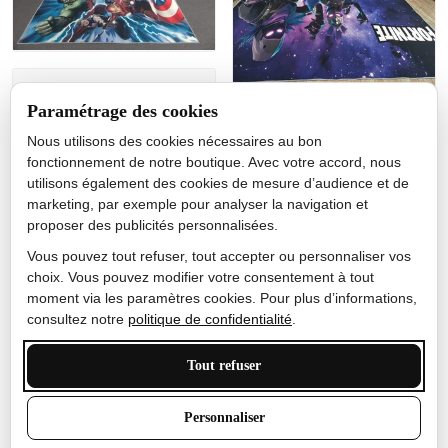
Jérôme lemaire
Paramétrage des cookies
Gutes Produkt
Nous utilisons des cookies nécessaires au bon
Nicole Camacho
fonctionnement de notre boutique. Avec votre accord, nous
utilisons également des cookies de mesure d’audience et de
Très bien
marketing, par exemple pour analyser la navigation et
Je ne m'attendais pas à ce
proposer des publicités personnalisées.
que le tapis ait un si bel
effet de couleur, l'encre est
Vous pouvez tout refuser, tout accepter ou personnaliser vos
très bonne, le tapis est
choix. Vous pouvez modifier votre consentement à tout
épais et doux, mon fils
moment via les paramètres cookies. Pour plus d’informations,
sera très excité
consultez notre
politique de confidentialité
.
Tout refuser
Anthony Trevalinet
Personnaliser