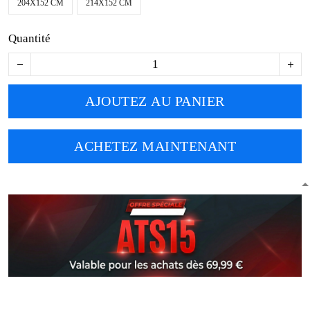
204X152 CM
214X152 CM
Quantité
AJOUTEZ AU PANIER
ACHETEZ MAINTENANT