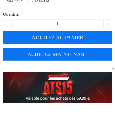
204X152 CM
214X152 CM
Quantité
AJOUTEZ AU PANIER
ACHETEZ MAINTENANT