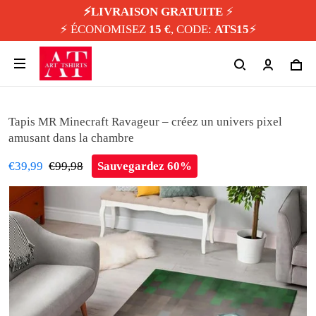
⚡️LIVRAISON GRATUITE
⚡️
⚡️ ÉCONOMISEZ
15 €
, CODE:
ATS15
⚡️
Tapis MR Minecraft Ravageur – créez un univers pixel
amusant dans la chambre
€39,99
€99,98
Sauvegardez 60%