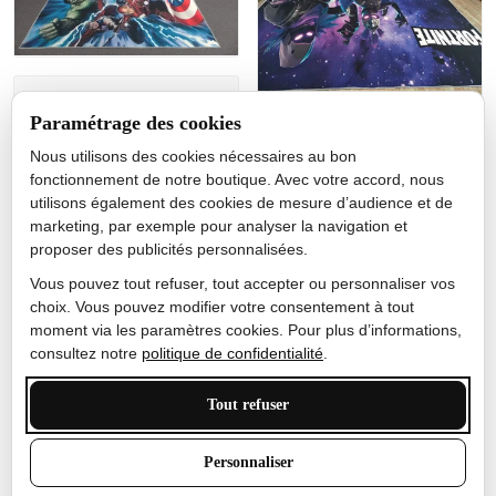
Jérôme lemaire
Paramétrage des cookies
Gutes Produkt
Nous utilisons des cookies nécessaires au bon
Nicole Camacho
fonctionnement de notre boutique. Avec votre accord, nous
utilisons également des cookies de mesure d’audience et de
Très bien
marketing, par exemple pour analyser la navigation et
Je ne m'attendais pas à ce
proposer des publicités personnalisées.
que le tapis ait un si bel
effet de couleur, l'encre est
Vous pouvez tout refuser, tout accepter ou personnaliser vos
très bonne, le tapis est
choix. Vous pouvez modifier votre consentement à tout
épais et doux, mon fils
moment via les paramètres cookies. Pour plus d’informations,
sera très excité
consultez notre
politique de confidentialité
.
Tout refuser
Anthony Trevalinet
Personnaliser