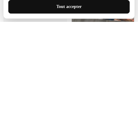
J'adore le style et la taille
Tout accepter
de ce tapis. C'est parfait
pour cet espace.
Manon Agard
Je recommanderai votre
produit
Impression de haute
qualité et joli petit tapis.
J'étendrai le tapis dans peu
d'espace pour que mes
enfants puissent jouer, quel
cadeau !
Fagiano
Ce tapis est incroyable.
Les lignes du motif sont
exactement comme
décrites. Livraison rapide