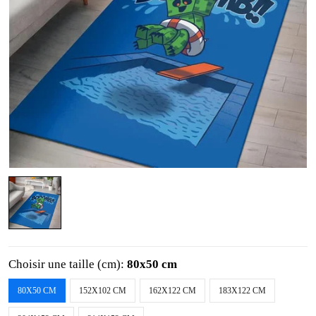
Choisir une taille (cm):
80x50 cm
80X50 CM
152X102 CM
162X122 CM
183X122 CM