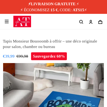
⚡️LIVRAISON GRATUITE
⚡️
⚡️ ÉCONOMISEZ
15 €
, CODE:
ATS15
⚡️
Tapis Monsieur Bouooomb à offrir – une déco originale
pour salon, chambre ou bureau
€39,99
€99,98
Sauvegardez 60%