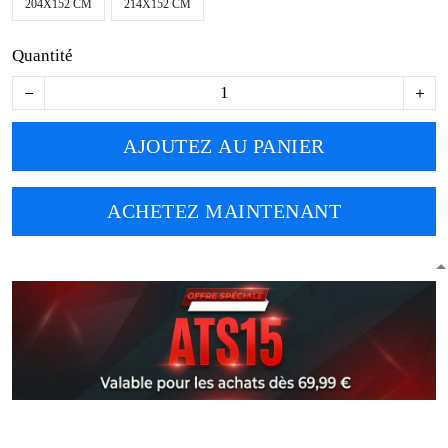
204X152 CM
214X152 CM
Quantité
AJOUTEZ AU PANIER
ACHETEZ MAINTENANT