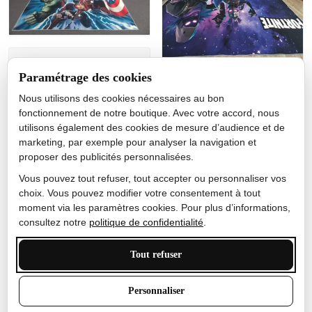
Jérôme lemaire
Paramétrage des cookies
Gutes Produkt
Nous utilisons des cookies nécessaires au bon
Nicole Camacho
fonctionnement de notre boutique. Avec votre accord, nous
utilisons également des cookies de mesure d’audience et de
Très bien
marketing, par exemple pour analyser la navigation et
Je ne m'attendais pas à ce
proposer des publicités personnalisées.
que le tapis ait un si bel
effet de couleur, l'encre est
Vous pouvez tout refuser, tout accepter ou personnaliser vos
très bonne, le tapis est
choix. Vous pouvez modifier votre consentement à tout
épais et doux, mon fils
moment via les paramètres cookies. Pour plus d’informations,
sera très excité
consultez notre
politique de confidentialité
.
Tout refuser
Anthony Trevalinet
Personnaliser