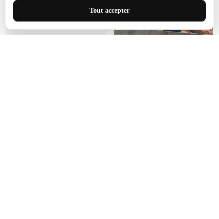
J'adore le style et la taille
Tout accepter
de ce tapis. C'est parfait
pour cet espace.
Manon Agard
Je recommanderai votre
produit
Impression de haute
qualité et joli petit tapis.
J'étendrai le tapis dans peu
d'espace pour que mes
enfants puissent jouer, quel
cadeau !
Fagiano
Ce tapis est incroyable.
Les lignes du motif sont
exactement comme
décrites. Livraison rapide