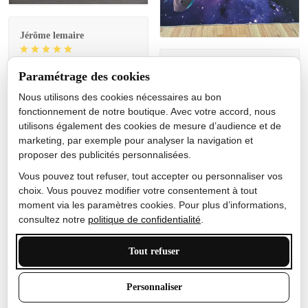
Jérôme lemaire
Gutes Produkt
Nicole Camacho
Paramétrage des cookies
Très bien
Nous utilisons des cookies nécessaires au bon
fonctionnement de notre boutique. Avec votre accord, nous
Je ne m'attendais pas à ce
utilisons également des cookies de mesure d’audience et de
que le tapis ait un si bel
marketing, par exemple pour analyser la navigation et
effet de couleur, l'encre est
proposer des publicités personnalisées.
très bonne, le tapis est
épais et doux, mon fils
Vous pouvez tout refuser, tout accepter ou personnaliser vos
sera très excité
choix. Vous pouvez modifier votre consentement à tout
moment via les paramètres cookies. Pour plus d’informations,
consultez notre
politique de confidentialité
.
Tout refuser
Anthony Trevalinet
J'adore le style et la taille
Personnaliser
de ce tapis. C'est parfait