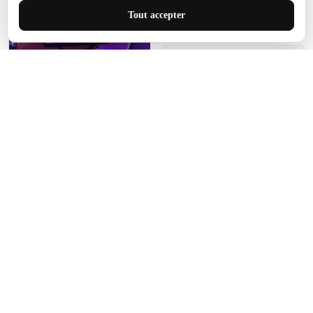
pour cet espace.
Tout accepter
Manon Agard
Je recommanderai votre
produit
Impression de haute
qualité et joli petit tapis.
J'étendrai le tapis dans peu
d'espace pour que mes
enfants puissent jouer, quel
cadeau !
Fagiano
Ce tapis est incroyable.
Les lignes du motif sont
exactement comme
décrites. Livraison rapide
et gratuite.