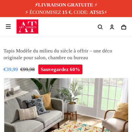
⚡️LIVRAISON GRATUITE
⚡️
⚡️ ÉCONOMISEZ
15 €
, CODE:
ATS15
⚡️
Tapis Modèle du milieu du siècle à offrir – une déco
originale pour salon, chambre ou bureau
€39,99
€99,98
Sauvegardez 60%