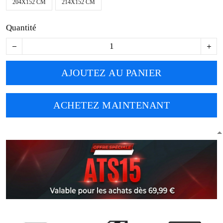
204X152 CM
214X152 CM
Quantité
AJOUTEZ AU PANIER
ACHETEZ MAINTENANT