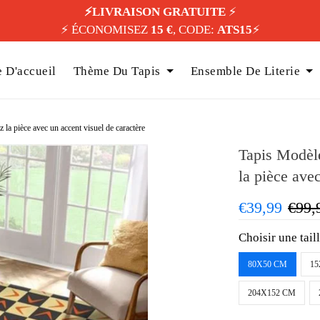
⚡️LIVRAISON GRATUITE
⚡️
⚡️ ÉCONOMISEZ
15 €
, CODE:
ATS15
⚡️
 D'accueil
Thème Du Tapis
Ensemble De Literie
 la pièce avec un accent visuel de caractère
Tapis Modèle
la pièce ave
€39,99
€99,
Choisir une tail
80X50 CM
15
204X152 CM