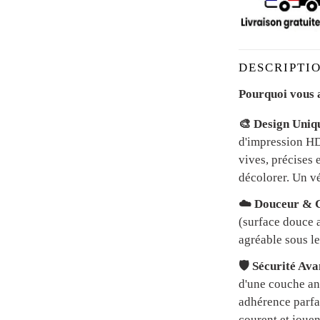
DESCRIPTIO
Pourquoi vous a
🎨 Design Uniq
d'impression HD 
vives, précises 
décolorer. Un vé
☁️ Douceur & C
(surface douce a
agréable sous le
🛡️ Sécurité Av
d'une couche an
adhérence parfai
courent et jouen