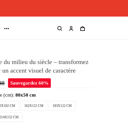
 du milieu du siècle – transformez
c un accent visuel de caractère
98
Sauvegardez 60%
le (cm):
80x50 cm
2X102 CM
162X122 CM
183X122 CM
214X152 CM