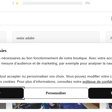
1
0%
sonia adalet
J
kies
Je
Le tapis est exactement comme sur la photo et en très
G
bon état doux
s nécessaires au bon fonctionnement de notre boutique. Avec votre acco
 mesure d’audience et de marketing, par exemple pour analyser la nav
 tout accepter ou personnaliser vos choix. Vous pouvez modifier votre 
 cookies. Pour plus d’informations, consultez notre
politique de confide
r
Personnaliser