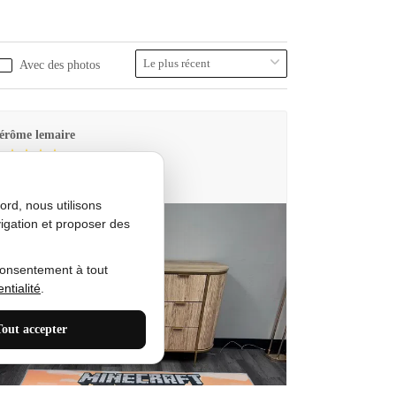
Avec des photos
érôme lemaire
utes Produkt
rd, nous utilisons
igation et proposer des
consentement à tout
ntialité
.
Tout accepter