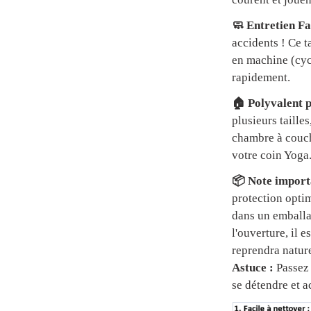
🧼 Entretien Fa
accidents ! Ce t
en machine (cycl
rapidement.
🏠 Polyvalent p
plusieurs tailles
chambre à couch
votre coin Yoga
📦 Note importa
protection optim
dans un emball
l'ouverture, il 
reprendra natur
Astuce :
Passez 
se détendre et a