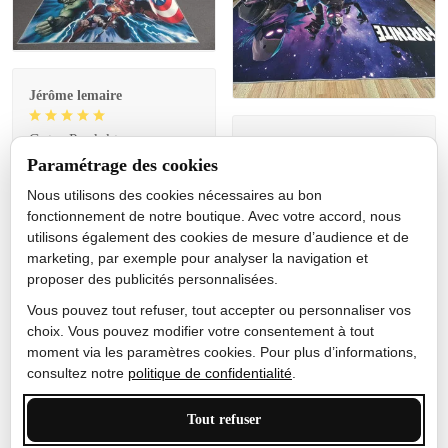
Jérôme lemaire
Gutes Produkt
Nicole Camacho
Paramétrage des cookies
Très bien
Nous utilisons des cookies nécessaires au bon
Je ne m'attendais pas à ce
fonctionnement de notre boutique. Avec votre accord, nous
que le tapis ait un si bel
utilisons également des cookies de mesure d’audience et de
effet de couleur, l'encre est
marketing, par exemple pour analyser la navigation et
très bonne, le tapis est
proposer des publicités personnalisées.
épais et doux, mon fils
sera très excité
Vous pouvez tout refuser, tout accepter ou personnaliser vos
choix. Vous pouvez modifier votre consentement à tout
moment via les paramètres cookies. Pour plus d’informations,
consultez notre
politique de confidentialité
.
Anthony Trevalinet
Tout refuser
J'adore le style et la taille
de ce tapis. C'est parfait
Personnaliser
pour cet espace.