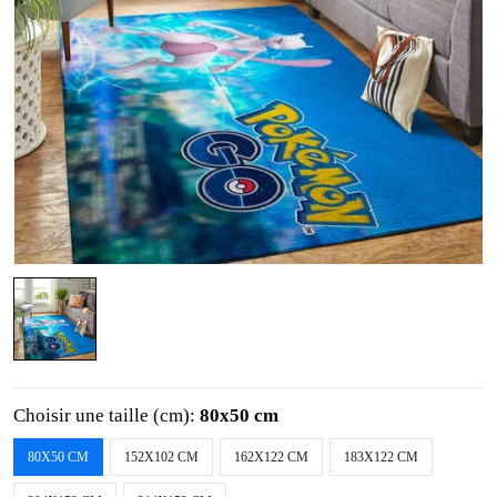
Choisir une taille (cm):
80x50 cm
80X50 CM
152X102 CM
162X122 CM
183X122 CM
204X152 CM
214X152 CM
Quantité