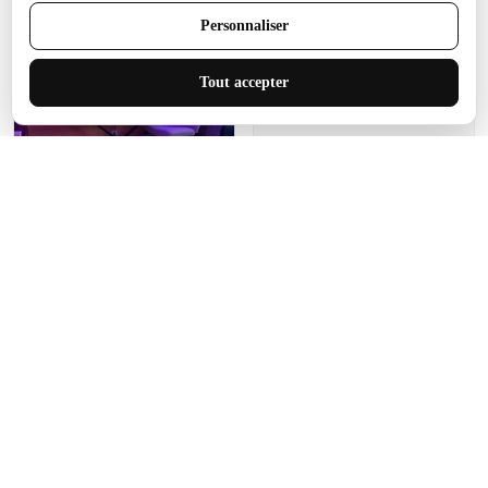
Tout accepter
Manon Agard
Je recommanderai votre
produit
Impression de haute
qualité et joli petit tapis.
J'étendrai le tapis dans peu
d'espace pour que mes
enfants puissent jouer, quel
cadeau !
Fagiano
Ce tapis est incroyable.
Les lignes du motif sont
exactement comme
décrites. Livraison rapide
et gratuite.