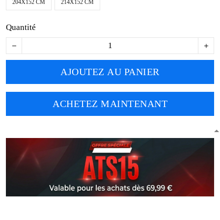
204X152 CM
214X152 CM
Quantité
AJOUTEZ AU PANIER
ACHETEZ MAINTENANT