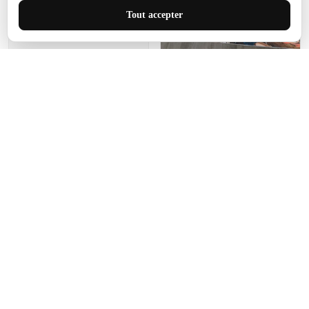
J'adore le style et la taille
Tout accepter
de ce tapis. C'est parfait
pour cet espace.
Manon Agard
Je recommanderai votre
produit
Impression de haute
qualité et joli petit tapis.
J'étendrai le tapis dans peu
d'espace pour que mes
enfants puissent jouer, quel
cadeau !
Fagiano
Ce tapis est incroyable.
Les lignes du motif sont
exactement comme
décrites. Livraison rapide