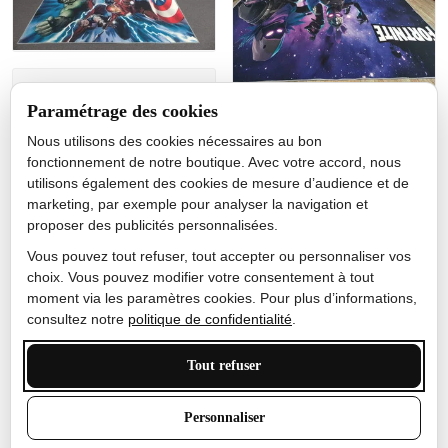
Jérôme lemaire
Paramétrage des cookies
Gutes Produkt
Nous utilisons des cookies nécessaires au bon
Nicole Camacho
fonctionnement de notre boutique. Avec votre accord, nous
utilisons également des cookies de mesure d’audience et de
Très bien
marketing, par exemple pour analyser la navigation et
Je ne m'attendais pas à ce
proposer des publicités personnalisées.
que le tapis ait un si bel
effet de couleur, l'encre est
Vous pouvez tout refuser, tout accepter ou personnaliser vos
très bonne, le tapis est
choix. Vous pouvez modifier votre consentement à tout
épais et doux, mon fils
moment via les paramètres cookies. Pour plus d’informations,
sera très excité
consultez notre
politique de confidentialité
.
Tout refuser
Anthony Trevalinet
Personnaliser