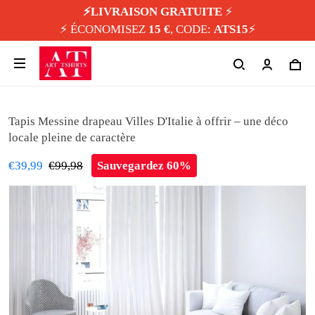
⚡️LIVRAISON GRATUITE
⚡️
⚡️ ÉCONOMISEZ
15 €
, CODE:
ATS15
⚡️
Tapis Messine drapeau Villes D'Italie à offrir – une déco
locale pleine de caractère
€39,99
€99,98
Sauvegardez 60%