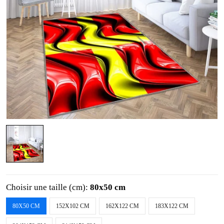
Choisir une taille (cm):
80x50 cm
80X50 CM
152X102 CM
162X122 CM
183X122 CM